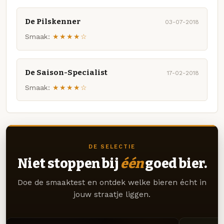
De Pilskenner
03-07-2018
Smaak:
★★★★☆
De Saison-Specialist
17-02-2018
Smaak:
★★★★☆
DE SELECTIE
Niet stoppen bij
één
goed bier.
Doe de smaaktest en ontdek welke bieren écht in
jouw straatje liggen.