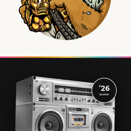
'26
SILVER