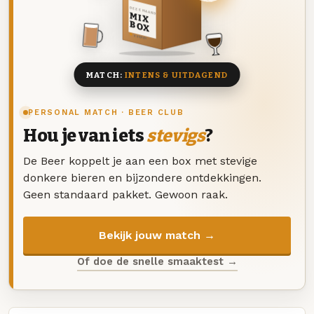
DEZE MAAND
MIX
BOX
8 BIEREN
MATCH:
INTENS & UITDAGEND
PERSONAL MATCH · BEER CLUB
Hou je van iets
stevigs
?
De Beer koppelt je aan een box met stevige
donkere bieren en bijzondere ontdekkingen.
Geen standaard pakket. Gewoon raak.
Bekijk jouw match →
Of doe de snelle smaaktest →