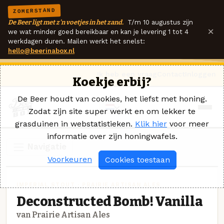
ZOMERSTAND
De Beer ligt met z'n voetjes in het zand.
T/m 10 augustus zijn
×
we wat minder goed bereikbaar en kan je levering 1 tot 4
werkdagen duren. Mailen werkt het snelst:
hello@beerinabox.nl
Ik heb een vraag
Contact
Inloggen
Koekje erbij?
De Beer houdt van cookies, het liefst met honing.
Zodat zijn site super werkt en om lekker te
grasduinen in webstatistieken.
Klik hier
voor meer
informatie over zijn honingwafels.
Navigatie
Voorkeuren
Cookies toestaan
IMPERIAL STOUT · PRAIRIE ARTISAN ALES
Deconstructed Bomb! Vanilla
van Prairie Artisan Ales