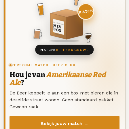
MATCH
DEZE MAAND
MIX
BOX
8 BIEREN
MATCH:
BITTER & GROWL
PERSONAL MATCH · BEER CLUB
Hou je van
Amerikaanse Red
Ale
?
De Beer koppelt je aan een box met bieren die in
dezelfde straat wonen. Geen standaard pakket.
Gewoon raak.
Bekijk jouw match →