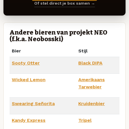
Of stel direct je box samen →
Andere bieren van projekt NEO
(f.k.a. Neobosski)
Bier
Stijl
Sooty Otter
Black DIPA
Wicked Lemon
Amerikaans
Tarwebier
Swearing Señorita
Kruidenbier
Kandy Express
Tripel