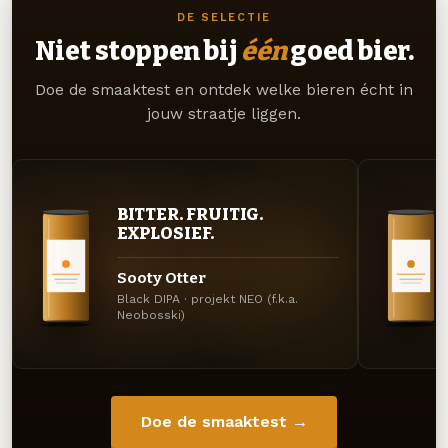
DE SELECTIE
Niet stoppen bij
één
goed bier.
Doe de smaaktest en ontdek welke bieren écht in
jouw straatje liggen.
BITTER. FRUITIG.
EXPLOSIEF.
Sooty Otter
Black DIPA · projekt NEO (f.k.a.
Neobosski)
Doe de smaaktest →