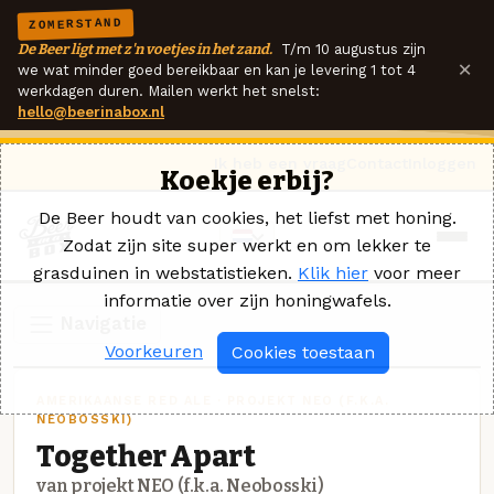
ZOMERSTAND
De Beer ligt met z'n voetjes in het zand.
T/m 10 augustus zijn
×
we wat minder goed bereikbaar en kan je levering 1 tot 4
werkdagen duren. Mailen werkt het snelst:
hello@beerinabox.nl
Ik heb een vraag
Contact
Inloggen
Koekje erbij?
De Beer houdt van cookies, het liefst met honing.
Zodat zijn site super werkt en om lekker te
grasduinen in webstatistieken.
Klik hier
voor meer
informatie over zijn honingwafels.
Navigatie
Voorkeuren
Cookies toestaan
AMERIKAANSE RED ALE · PROJEKT NEO (F.K.A.
NEOBOSSKI)
Together Apart
van projekt NEO (f.k.a. Neobosski)