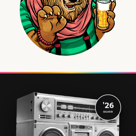
'26
SILVER