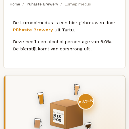
Home
Pühaste Brewery
Lumepimedus
De Lumepimedus is een bier gebrouwen door
Pühaste Brewery
uit Tartu.
Deze
heeft een alcohol percentage van 6.0%.
De bierstijl komt van oorsprong uit
.
MATCH
DEZE MAAND
MIX
BOX
8 BIEREN