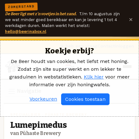
ZOMERSTAND
De Beer ligt met z'n voetjes in het zand.
T/m 10 augustus zijn
×
we wat minder goed bereikbaar en kan je levering 1 tot 4
werkdagen duren. Mailen werkt het snelst:
hello@beerinabox.nl
Ik heb een vraag
Contact
Inloggen
Koekje erbij?
De Beer houdt van cookies, het liefst met honing.
Zodat zijn site super werkt en om lekker te
grasduinen in webstatistieken.
Klik hier
voor meer
informatie over zijn honingwafels.
Navigatie
Voorkeuren
Cookies toestaan
SPECIAALBIER · PÜHASTE BREWERY
Lumepimedus
van Pühaste Brewery