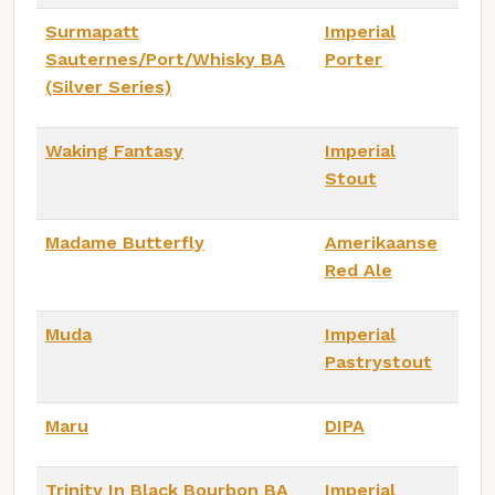
Surmapatt
Imperial
Sauternes/Port/Whisky BA
Porter
(Silver Series)
Waking Fantasy
Imperial
Stout
Madame Butterfly
Amerikaanse
Red Ale
Muda
Imperial
Pastrystout
Maru
DIPA
Trinity In Black Bourbon BA
Imperial