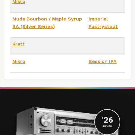
Mikro
Muda Bourbon / Maple Syrup
Imperial
BA (Silver Series)
Pastrystout
Kratt
Mikro
Session IPA
'26
SILVER