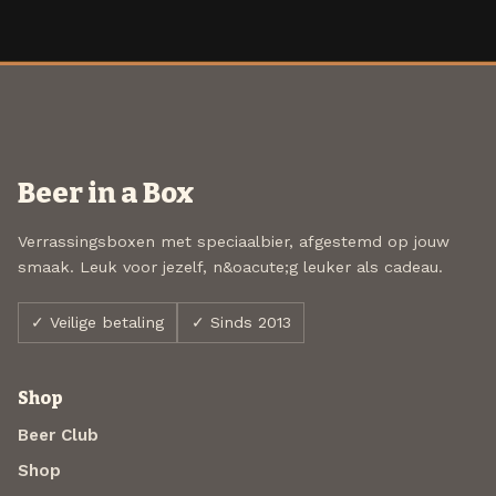
Beer in a Box
Verrassingsboxen met speciaalbier, afgestemd op jouw
smaak. Leuk voor jezelf, n&oacute;g leuker als cadeau.
✓ Veilige betaling
✓ Sinds 2013
Shop
Beer Club
Shop