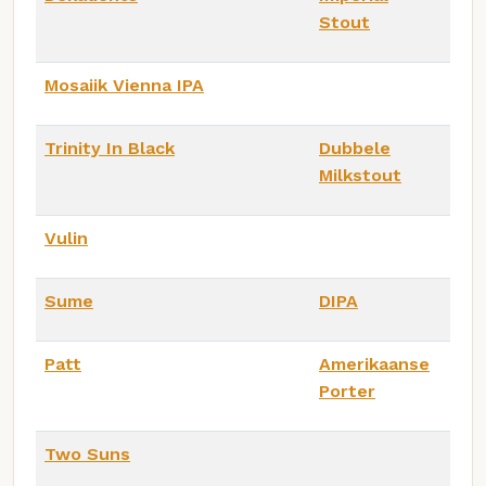
Stout
Mosaiik Vienna IPA
Trinity In Black
Dubbele
Milkstout
Vulin
Sume
DIPA
Patt
Amerikaanse
Porter
Two Suns