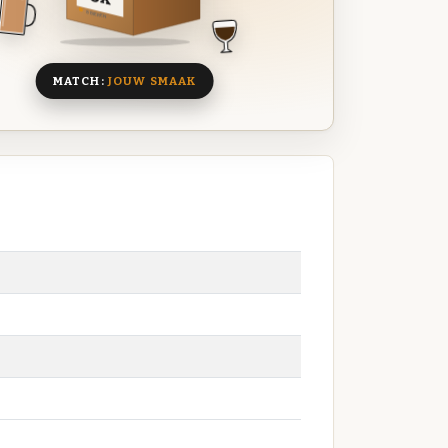
8 BIEREN
MATCH:
JOUW SMAAK