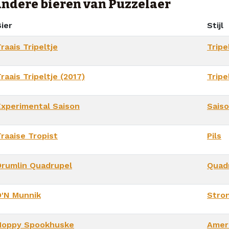
ndere bieren van Puzzelaer
ier
Stijl
raais Tripeltje
Tripe
raais Tripeltje (2017)
Tripe
Experimental Saison
Sais
Traaise Tropist
Pils
Drumlin Quadrupel
Quad
D'N Munnik
Stro
Hoppy Spookhuske
Amer