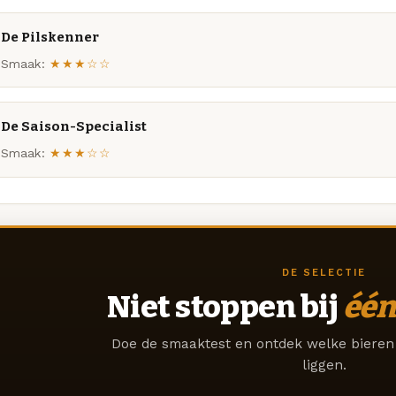
De Pilskenner
Smaak:
★★★☆☆
De Saison-Specialist
Smaak:
★★★☆☆
DE SELECTIE
Niet stoppen bij
één
Doe de smaaktest en ontdek welke bieren 
liggen.