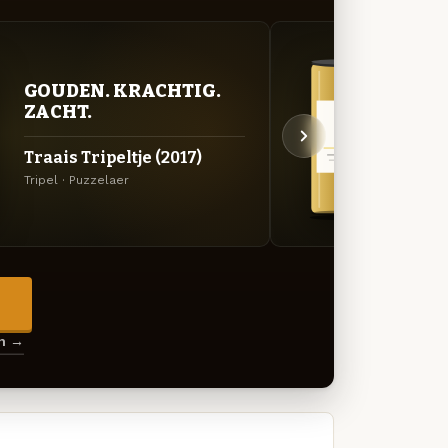
GOUDEN. KRACHTIG.
GOU
ZACHT.
ZAC
Traais Tripeltje (2017)
Expe
Tripel · Puzzelaer
Saison
→
en →