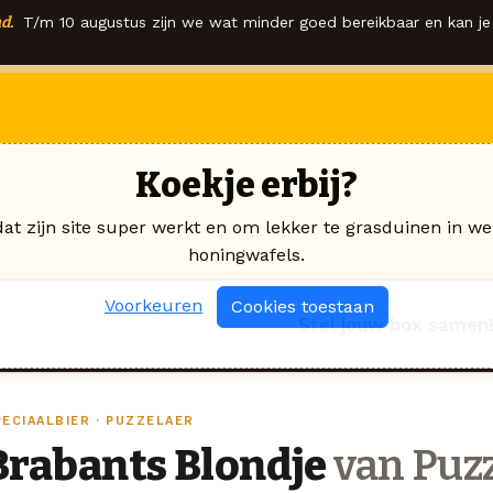
d.
T/m 10 augustus zijn we wat minder goed bereikbaar en kan je 
Koekje erbij?
dat zijn site super werkt en om lekker te grasduinen in we
honingwafels.
Voorkeuren
Cookies toestaan
Stel jouw box samen
PECIAALBIER · PUZZELAER
Brabants Blondje
van Puz