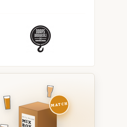
MATCH
DEZE MAAND
MIX
BOX