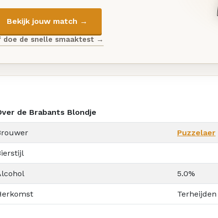
Bekijk jouw match →
f doe de snelle smaaktest →
Over de Brabants Blondje
Brouwer
Puzzelaer
ierstijl
Alcohol
5.0%
Herkomst
Terheijden