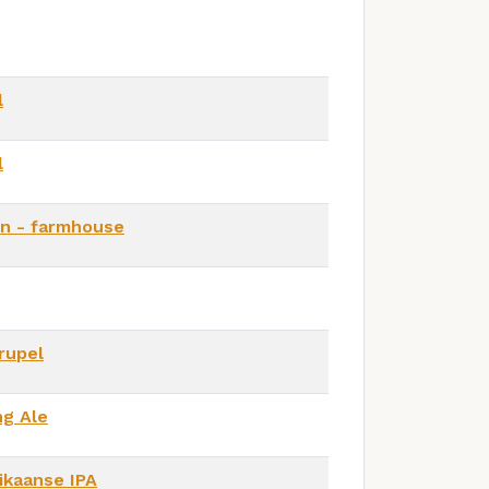
l
l
on - farmhouse
rupel
ng Ale
ikaanse IPA