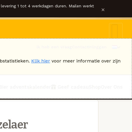
levering 1 tot 4 werkdagen duren. Mailen werkt
×
Ik heb een vraag
Contact
Inloggen
bstatistieken.
Klik hier
voor meer informatie over zijn
Bier adventskalender
Geef cadeau
Shop
Over Ons
zelaer