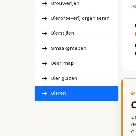
Brouwerijen
H
Bierproeverij organiseren
Bierstijlen
Smaakgroepen
Beer map
Bier glazen
Bieren
P
De
d
G