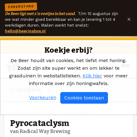
ZOMERSTAND
De Beer ligt met z'n voetjes in het zand.
T/m 10 augustus zijn
×
we wat minder goed bereikbaar en kan je levering 1 tot 4
werkdagen duren. Mailen werkt het snelst:
hello@beerinabox.nl
Ik heb een vraag
Contact
Inloggen
Koekje erbij?
De Beer houdt van cookies, het liefst met honing.
Zodat zijn site super werkt en om lekker te
grasduinen in webstatistieken.
Klik hier
voor meer
informatie over zijn honingwafels.
Navigatie
Voorkeuren
Cookies toestaan
SPECIAALBIER · RADICAL WAY BREWING
Pyrocataclysm
van Radical Way Brewing