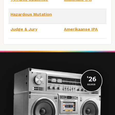
Hazardous Mutation
Judge & Jury
Amerikaanse IPA
'26
SILVER