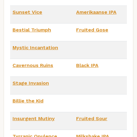
Sunset Vice
Amerikaanse IPA
Bestial Triumph
Fruited Gose
Mystic Incantation
Cavernous Ruins
Black IPA
Stage Invasion
Billie the Kid
Insurgent Mutiny
Fruited Sour
Tyrranic Opulence
Milkshake IPA