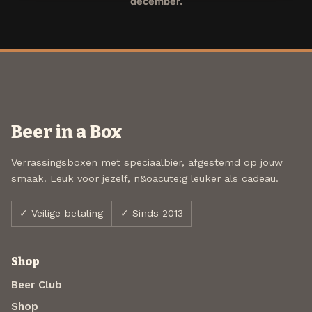
december.
Beer in a Box
Verrassingsboxen met speciaalbier, afgestemd op jouw
smaak. Leuk voor jezelf, n&oacute;g leuker als cadeau.
✓ Veilige betaling
✓ Sinds 2013
Shop
Beer Club
Shop