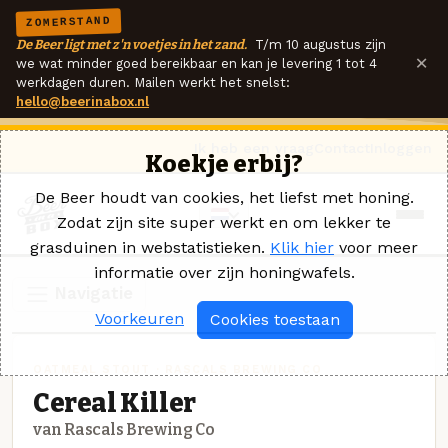
ZOMERSTAND
De Beer ligt met z'n voetjes in het zand.
T/m 10 augustus zijn
×
we wat minder goed bereikbaar en kan je levering 1 tot 4
werkdagen duren. Mailen werkt het snelst:
hello@beerinabox.nl
Ik heb een vraag
Contact
Inloggen
Koekje erbij?
De Beer houdt van cookies, het liefst met honing.
Zodat zijn site super werkt en om lekker te
grasduinen in webstatistieken.
Klik hier
voor meer
informatie over zijn honingwafels.
Navigatie
Voorkeuren
Cookies toestaan
OATMEAL STOUT · RASCALS BREWING CO
Cereal Killer
van Rascals Brewing Co