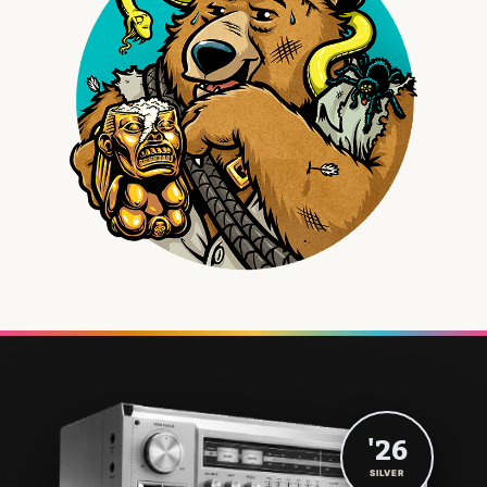
'26
SILVER