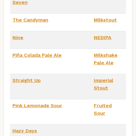
Seven
The Candyman
Milkstout
Nine
NEDIPA
Piña Colada Pale Ale
Milkshake
Pale Ale
Straight Up
Imperial
Stout
Pink Lemonade Sour
Fruited
Sour
Hazy Days