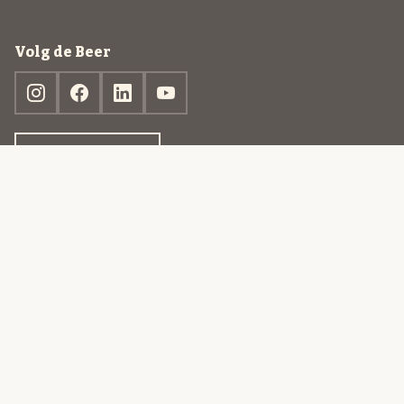
Volg de Beer
Ontdek jouw box
© 2013-2026 Beer in a Box BV