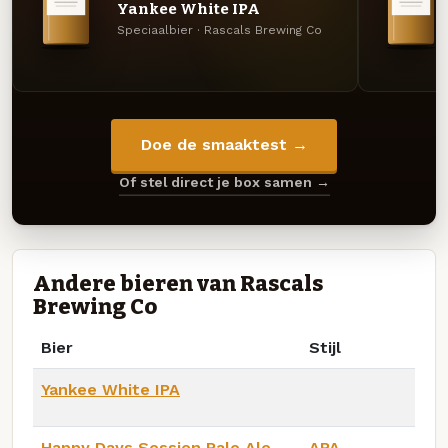
Yankee White IPA
Speciaalbier · Rascals Brewing Co
Doe de smaaktest →
Of stel direct je box samen →
Andere bieren van Rascals
Brewing Co
Bier
Stijl
Yankee White IPA
Happy Days Session Pale Ale
APA