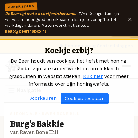
ZOMERSTAND
De Beer ligt met z'n voetjes in het zand.
T/m 10 augustus zijn
×
we wat minder goed bereikbaar en kan je levering 1 tot 4
werkdagen duren. Mailen werkt het snelst:
hello@beerinabox.nl
Ik heb een vraag
Contact
Inloggen
Koekje erbij?
De Beer houdt van cookies, het liefst met honing.
Zodat zijn site super werkt en om lekker te
grasduinen in webstatistieken.
Klik hier
voor meer
informatie over zijn honingwafels.
Navigatie
Voorkeuren
Cookies toestaan
STRONG ALE · RAVEN BONE HILL
Burg's Bakkie
van Raven Bone Hill