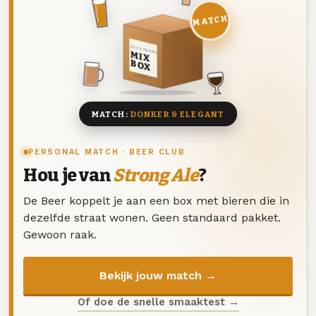
MATCH
DEZE MAAND
MIX
BOX
8 BIEREN
MATCH:
DONKER & ELEGANT
PERSONAL MATCH · BEER CLUB
Hou je van
Strong Ale
?
De Beer koppelt je aan een box met bieren die in
dezelfde straat wonen. Geen standaard pakket.
Gewoon raak.
Bekijk jouw match →
Of doe de snelle smaaktest →