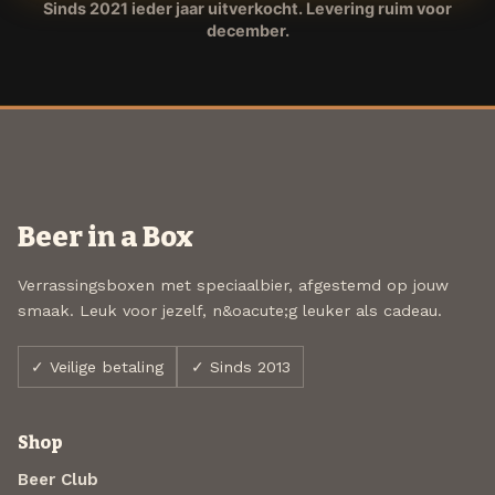
Sinds 2021 ieder jaar uitverkocht. Levering ruim voor
december.
Beer in a Box
Verrassingsboxen met speciaalbier, afgestemd op jouw
smaak. Leuk voor jezelf, n&oacute;g leuker als cadeau.
✓ Veilige betaling
✓ Sinds 2013
Shop
Beer Club