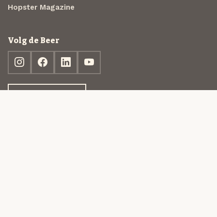
Hopster Magazine
Volg de Beer
Ontdek jouw box
© 2013-2026 Beer in a Box BV