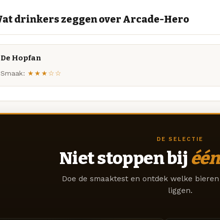
at drinkers zeggen over Arcade-Hero
De Hopfan
Smaak:
★★★☆☆
DE SELECTIE
Niet stoppen bij
één
Doe de smaaktest en ontdek welke bieren 
liggen.