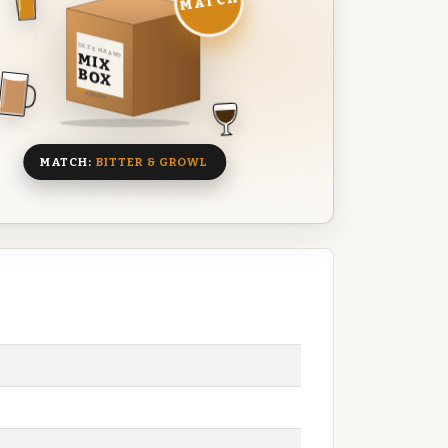
MATCH
DEZE MAAND
MIX
BOX
8 BIEREN
MATCH:
BITTER & GROWL