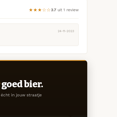
★★★☆☆
3.7
uit 1 review
24-11-2023
goed bier.
écht in jouw straatje