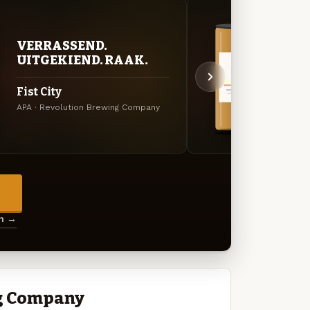
VER
VERRASSEND.
UIT
UITGEKIEND. RAAK.
A Lit
Fist City
Specia
APA · Revolution Brewing Company
Compa
→
en →
ng Company