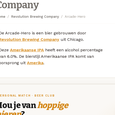
Company
ome
Revolution Brewing Company
Arcade-Hero
De Arcade-Hero is een bier gebrouwen door
Revolution Brewing Company
uit Chicago.
Deze
Amerikaanse IPA
heeft een alcohol percentage
van 6.0%. De bierstijl Amerikaanse IPA komt van
oorsprong uit
Amerika
.
ERSONAL MATCH · BEER CLUB
Hou je van
hoppige
bieren
?