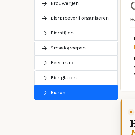
Brouwerijen
Bierproeverij organiseren
H
Bierstijlen
Smaakgroepen
Beer map
Bier glazen
Bieren
P