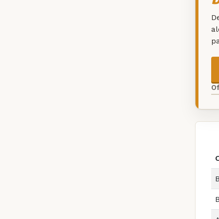
De
a
p
O
B