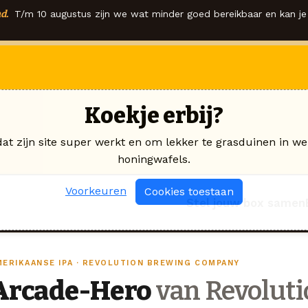
d.
T/m 10 augustus zijn we wat minder goed bereikbaar en kan je 
Koekje erbij?
dat zijn site super werkt en om lekker te grasduinen in we
honingwafels.
Voorkeuren
Cookies toestaan
Stel jouw box samen
MERIKAANSE IPA · REVOLUTION BREWING COMPANY
Arcade-Hero
van Revolut