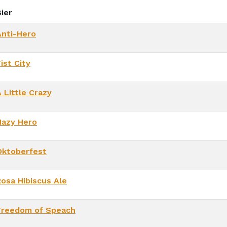
ier
Anti-Hero
ist City
 Little Crazy
Hazy Hero
Oktoberfest
Rosa Hibiscus Ale
Freedom of Speach