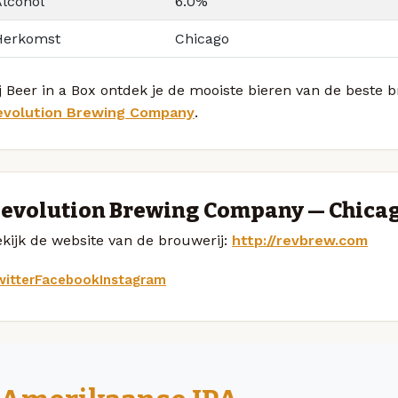
Alcohol
6.0%
Herkomst
Chicago
j Beer in a Box ontdek je de mooiste bieren van de beste
evolution Brewing Company
.
evolution Brewing Company — Chica
kijk de website van de brouwerij:
http://revbrew.com
itter
Facebook
Instagram