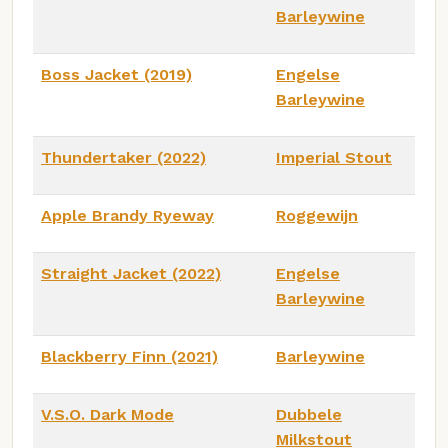
Barleywine
Boss Jacket (2019)
Engelse
Barleywine
Thundertaker (2022)
Imperial Stout
Apple Brandy Ryeway
Roggewijn
Straight Jacket (2022)
Engelse
Barleywine
Blackberry Finn (2021)
Barleywine
V.S.O. Dark Mode
Dubbele
Milkstout