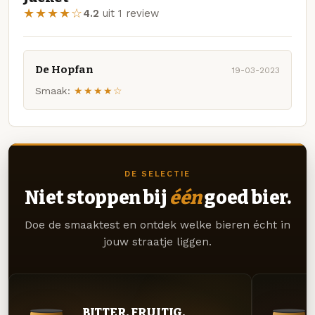
★★★★☆
4.2
uit 1 review
De Hopfan
19-03-2023
Smaak:
★★★★☆
DE SELECTIE
Niet stoppen bij
één
goed bier.
Doe de smaaktest en ontdek welke bieren écht in
jouw straatje liggen.
BITTER. FRUITIG.