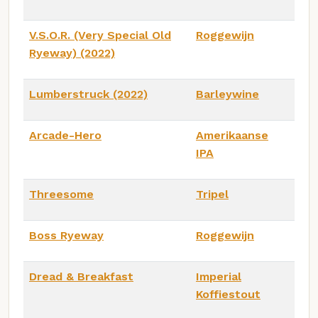
V.S.O.R. (Very Special Old
Roggewijn
Ryeway) (2022)
Lumberstruck (2022)
Barleywine
Arcade-Hero
Amerikaanse
IPA
Threesome
Tripel
Boss Ryeway
Roggewijn
Dread & Breakfast
Imperial
Koffiestout