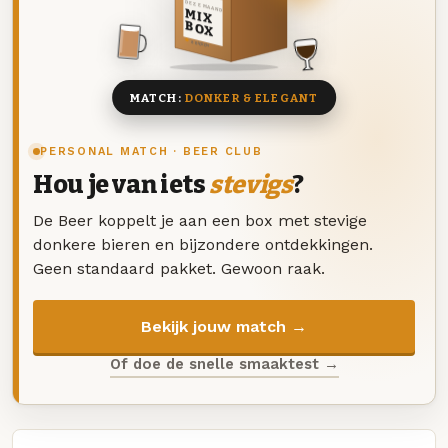
DEZE MAAND
MIX
BOX
8 BIEREN
MATCH:
DONKER & ELEGANT
PERSONAL MATCH · BEER CLUB
Hou je van iets
stevigs
?
De Beer koppelt je aan een box met stevige
donkere bieren en bijzondere ontdekkingen.
Geen standaard pakket. Gewoon raak.
Bekijk jouw match →
Of doe de snelle smaaktest →