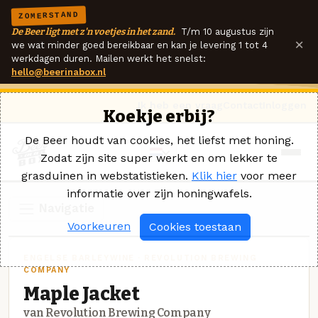
ZOMERSTAND
De Beer ligt met z'n voetjes in het zand.
T/m 10 augustus zijn
×
we wat minder goed bereikbaar en kan je levering 1 tot 4
werkdagen duren. Mailen werkt het snelst:
hello@beerinabox.nl
Ik heb een vraag
Contact
Inloggen
Koekje erbij?
De Beer houdt van cookies, het liefst met honing.
Zodat zijn site super werkt en om lekker te
grasduinen in webstatistieken.
Klik hier
voor meer
informatie over zijn honingwafels.
Navigatie
Voorkeuren
Cookies toestaan
ENGELSE BARLEYWINE · REVOLUTION BREWING
COMPANY
Maple Jacket
van Revolution Brewing Company