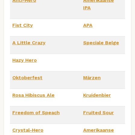
Anti-Hero
Amerikaanse
IPA
Fist City
APA
A Little Crazy
Speciale Belge
Hazy Hero
Oktoberfest
Märzen
Rosa Hibiscus Ale
Kruidenbier
Freedom of Speach
Fruited Sour
Crystal-Hero
Amerikaanse