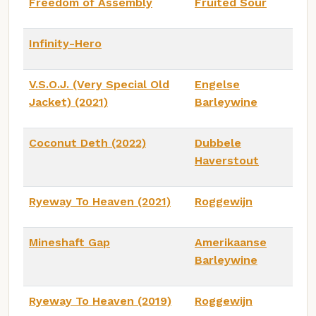
Freedom of Assembly
Fruited Sour
Infinity-Hero
V.S.O.J. (Very Special Old
Engelse
Jacket) (2021)
Barleywine
Coconut Deth (2022)
Dubbele
Haverstout
Ryeway To Heaven (2021)
Roggewijn
Mineshaft Gap
Amerikaanse
Barleywine
Ryeway To Heaven (2019)
Roggewijn