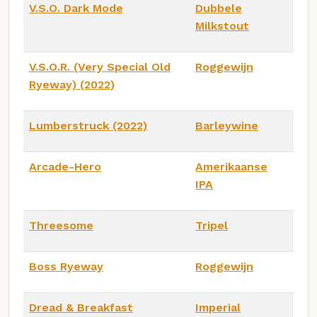
V.S.O. Dark Mode
Dubbele
Milkstout
V.S.O.R. (Very Special Old
Roggewijn
Ryeway) (2022)
Lumberstruck (2022)
Barleywine
Arcade-Hero
Amerikaanse
IPA
Threesome
Tripel
Boss Ryeway
Roggewijn
Dread & Breakfast
Imperial