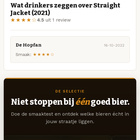
Wat drinkers zeggen over Straight
Jacket (2021)
★★★★☆
4.5
uit 1 review
De Hopfan
16-10-2022
Smaak:
★★★★☆
DE SELECTIE
Niet stoppen bij
één
goed bier.
Doe de smaaktest en ontdek welke bieren écht in
jouw straatje liggen.