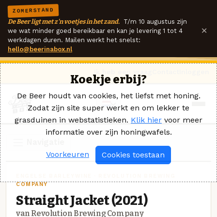
ZOMERSTAND
De Beer ligt met z'n voetjes in het zand.
T/m 10 augustus zijn
×
we wat minder goed bereikbaar en kan je levering 1 tot 4
werkdagen duren. Mailen werkt het snelst:
hello@beerinabox.nl
Ik heb een vraag
Contact
Inloggen
Koekje erbij?
De Beer houdt van cookies, het liefst met honing.
Zodat zijn site super werkt en om lekker te
grasduinen in webstatistieken.
Klik hier
voor meer
informatie over zijn honingwafels.
Navigatie
Voorkeuren
Cookies toestaan
ENGELSE BARLEYWINE · REVOLUTION BREWING
COMPANY
Straight Jacket (2021)
van Revolution Brewing Company