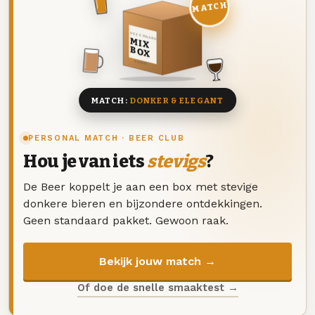
MATCH
DEZE MAAND
MIX
BOX
8 BIEREN
MATCH:
DONKER & ELEGANT
PERSONAL MATCH · BEER CLUB
Hou je van iets
stevigs
?
De Beer koppelt je aan een box met stevige
donkere bieren en bijzondere ontdekkingen.
Geen standaard pakket. Gewoon raak.
Bekijk jouw match →
Of doe de snelle smaaktest →