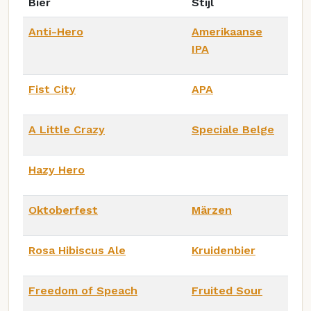
Bier
Stijl
Anti-Hero
Amerikaanse
IPA
Fist City
APA
A Little Crazy
Speciale Belge
Hazy Hero
Oktoberfest
Märzen
Rosa Hibiscus Ale
Kruidenbier
Freedom of Speach
Fruited Sour