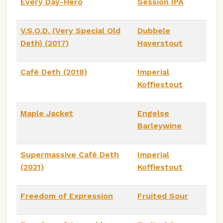
Every Day-Hero
Session IPA
V.S.O.D. (Very Special Old
Dubbele
Deth) (2017)
Haverstout
Café Deth (2018)
Imperial
Koffiestout
Maple Jacket
Engelse
Barleywine
Supermassive Café Deth
Imperial
(2021)
Koffiestout
Freedom of Expression
Fruited Sour