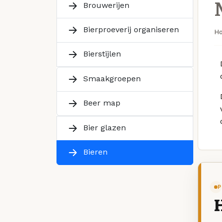
Brouwerijen
Bierproeverij organiseren
H
Bierstijlen
Smaakgroepen
Beer map
Bier glazen
Bieren
P
H