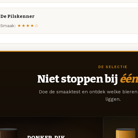
De Pilskenner
Smaak:
★★★★☆
DE SELECTIE
Niet stoppen bij
één
Doe de smaaktest en ontdek welke bieren 
liggen.
DONKER. DIK.