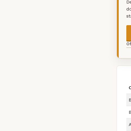
De
d
s
O
B