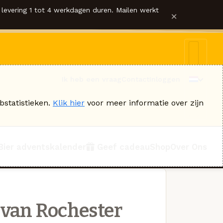
levering 1 tot 4 werkdagen duren. Mailen werkt
×
Ik heb een vraag
Contact
Inloggen
bstatistieken.
Klik hier
voor meer informatie over zijn
Bier adventskalender
Geef cadeau
Shop
Over Ons
van Rochester