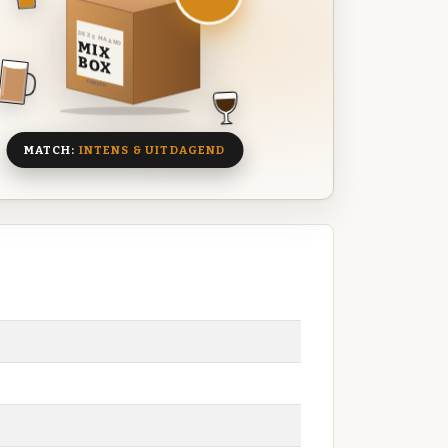
DEZE MAAND
MIX
BOX
8 BIEREN
MATCH:
INTENS & UITDAGEND