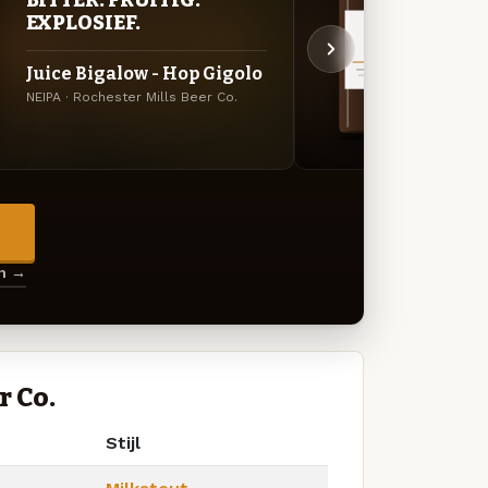
DEC
EXPLOSIEF.
Choc
Juice Bigalow - Hop Gigolo
Milk
NEIPA · Rochester Mills Beer Co.
Stout 
Beer C
→
en →
r Co.
Stijl