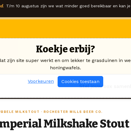
d.
T/m 10 augustus zijn we wat minder goed bereikbaar en kan je 
Koekje erbij?
dat zijn site super werkt en om lekker te grasduinen in we
honingwafels.
Voorkeuren
Cookies toestaan
Stel jouw box samen
UBBELE MILKSTOUT · ROCHESTER MILLS BEER CO.
Imperial Milkshake Stout