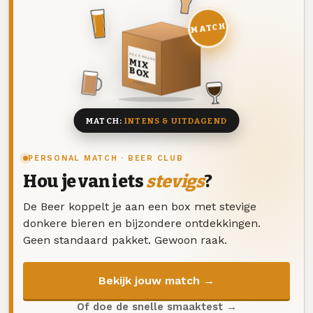
MATCH
DEZE MAAND
MIX
BOX
8 BIEREN
MATCH:
INTENS & UITDAGEND
PERSONAL MATCH · BEER CLUB
Hou je van iets
stevigs
?
De Beer koppelt je aan een box met stevige
donkere bieren en bijzondere ontdekkingen.
Geen standaard pakket. Gewoon raak.
Bekijk jouw match →
Of doe de snelle smaaktest →