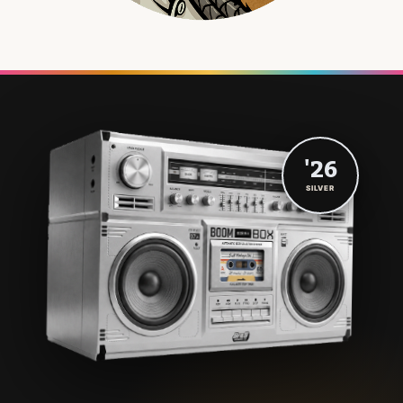
'26
SILVER