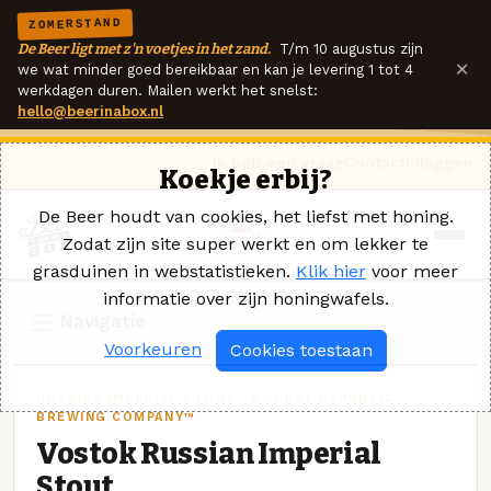
ZOMERSTAND
De Beer ligt met z'n voetjes in het zand.
T/m 10 augustus zijn
×
we wat minder goed bereikbaar en kan je levering 1 tot 4
werkdagen duren. Mailen werkt het snelst:
hello@beerinabox.nl
Ik heb een vraag
Contact
Inloggen
Koekje erbij?
De Beer houdt van cookies, het liefst met honing.
Zodat zijn site super werkt en om lekker te
grasduinen in webstatistieken.
Klik hier
voor meer
informatie over zijn honingwafels.
Navigatie
Voorkeuren
Cookies toestaan
RUSSIAN IMPERIAL STOUT · ROCKET REPUBLIC
BREWING COMPANY™
Vostok Russian Imperial
Stout