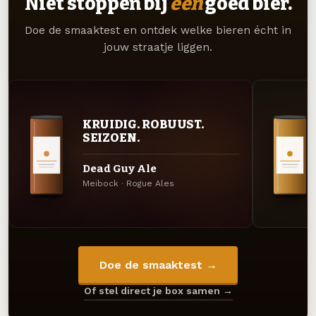
Niet stoppen bij
één
goed bier.
Doe de smaaktest en ontdek welke bieren écht in
jouw straatje liggen.
KRUIDIG. ROBUUST.
SEIZOEN.
Dead Guy Ale
Meibock · Rogue Ales
Doe de smaaktest →
Of stel direct je box samen →