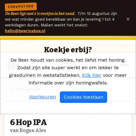
ZOMERSTAND
De Beer ligt met z'n voetjes in het zand.
T/m 10 augustus zijn
×
we wat minder goed bereikbaar en kan je levering 1 tot 4
werkdagen duren. Mailen werkt het snelst:
hello@beerinabox.nl
Ik heb een vraag
Contact
Inloggen
Koekje erbij?
De Beer houdt van cookies, het liefst met honing.
Zodat zijn site super werkt en om lekker te
grasduinen in webstatistieken.
Klik hier
voor meer
informatie over zijn honingwafels.
Navigatie
Voorkeuren
Cookies toestaan
AMERIKAANSE IPA · ROGUE ALES
6 Hop IPA
van Rogue Ales