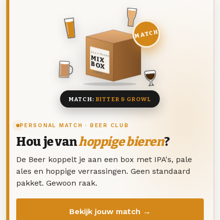
MATCH
DEZE MAAND
MIX
BOX
8 BIEREN
MATCH:
BITTER & GROWL
PERSONAL MATCH · BEER CLUB
Hou je van
hoppige bieren
?
De Beer koppelt je aan een box met IPA's, pale
ales en hoppige verrassingen. Geen standaard
pakket. Gewoon raak.
Bekijk jouw match →