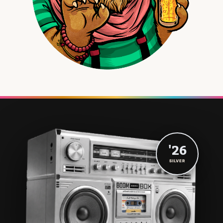
'26
SILVER