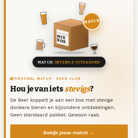
MATCH
DEZE MAAND
MIX
BOX
8 BIEREN
MATCH:
INTENS & UITDAGEND
PERSONAL MATCH · BEER CLUB
Hou je van iets
stevigs
?
De Beer koppelt je aan een box met stevige
donkere bieren en bijzondere ontdekkingen.
Geen standaard pakket. Gewoon raak.
Bekijk jouw match →