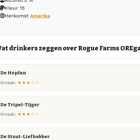
Alcohol
5
Kleur
15
Herkomst
Amerika
at drinkers zeggen over Rogue Farms OREg
De Hopfan
Smaak:
★★★☆☆
De Tripel-Tijger
Smaak:
★★★☆☆
De Stout-Liefhebber