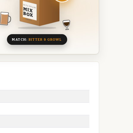
DEZE MAAND
MIX
BOX
8 BIEREN
MATCH:
BITTER & GROWL