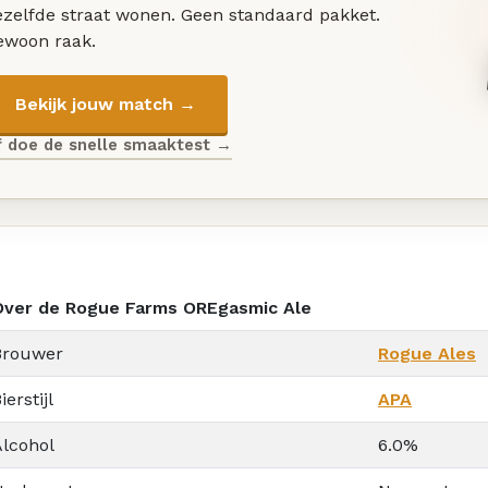
ezelfde straat wonen. Geen standaard pakket.
ewoon raak.
Bekijk jouw match →
f doe de snelle smaaktest →
Over de Rogue Farms OREgasmic Ale
Brouwer
Rogue Ales
ierstijl
APA
Alcohol
6.0%