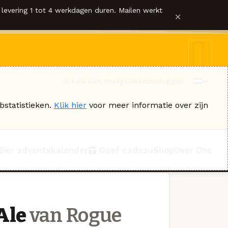
levering 1 tot 4 werkdagen duren. Mailen werkt
×
Ik heb een vraag
Contact
Inloggen
bstatistieken.
Klik hier
voor meer informatie over zijn
Bier adventskalender
Geef cadeau
Shop
Over Ons
Ale
van Rogue