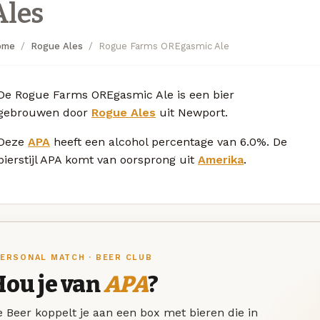
Ales
ome
Rogue Ales
Rogue Farms OREgasmic Ale
De Rogue Farms OREgasmic Ale is een bier
gebrouwen door
Rogue Ales
uit Newport.
Deze
APA
heeft een alcohol percentage van 6.0%. De
bierstijl APA komt van oorsprong uit
Amerika
.
ERSONAL MATCH · BEER CLUB
Hou je van
APA
?
 Beer koppelt je aan een box met bieren die in