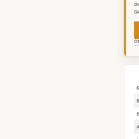
d
G
O
B