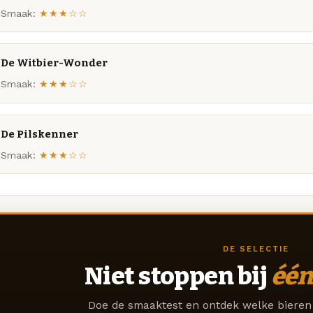
Smaak:
★★★☆☆
De Witbier-Wonder
Smaak:
★★★☆☆
De Pilskenner
Smaak:
★★★☆☆
DE SELECTIE
Niet stoppen bij
één
Doe de smaaktest en ontdek welke bieren 