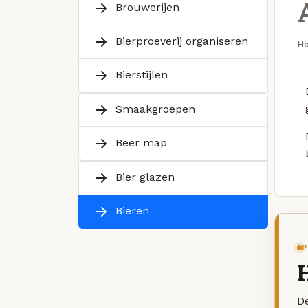
Brouwerijen
Bierproeverij organiseren
H
Bierstijlen
Smaakgroepen
Beer map
Bier glazen
Bieren
P
De