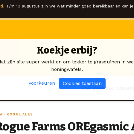
d.
T/m 10 augustus zijn we wat minder goed bereikbaar en kan je 
Koekje erbij?
dat zijn site super werkt en om lekker te grasduinen in we
honingwafels.
Voorkeuren
Cookies toestaan
Stel jouw box samen
A · ROGUE ALES
Rogue Farms OREgasmic 