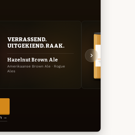
VERRASSEND.
BITT
UITGEKIEND. RAAK.
EXP
Hazelnut Brown Ale
7 Ho
Amerikaanse Brown Ale · Rogue
Amerik
Ales
→
en →