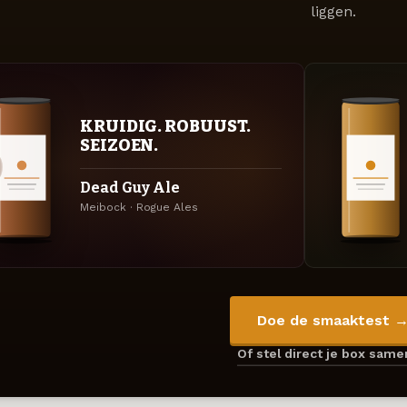
liggen.
KRUIDIG. ROBUUST.
SEIZOEN.
Dead Guy Ale
Meibock · Rogue Ales
Doe de smaaktest 
Of stel direct je box sam