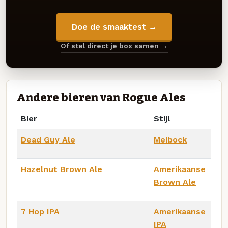
Doe de smaaktest →
Of stel direct je box samen →
Andere bieren van Rogue Ales
Bier
Stijl
Dead Guy Ale
Meibock
Hazelnut Brown Ale
Amerikaanse
Brown Ale
7 Hop IPA
Amerikaanse
IPA