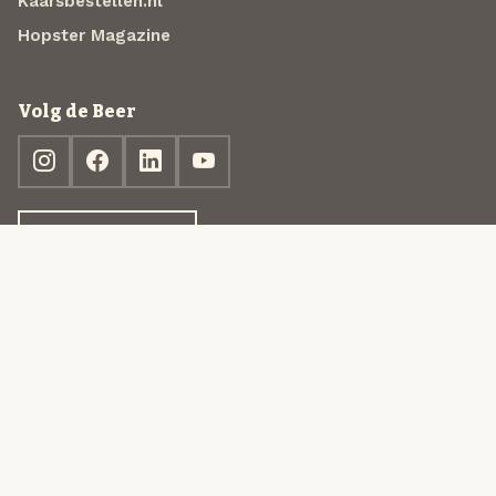
Kaarsbestellen.nl
Hopster Magazine
Volg de Beer
Ontdek jouw box
© 2013-2026 Beer in a Box BV