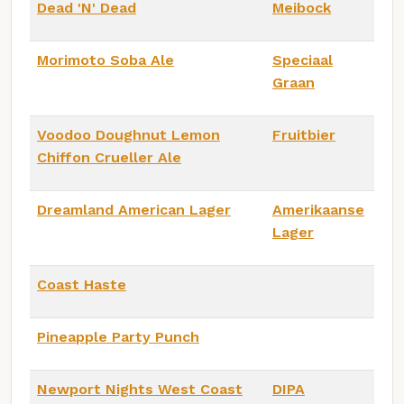
Dead 'N' Dead
Meibock
Morimoto Soba Ale
Speciaal
Graan
Voodoo Doughnut Lemon
Fruitbier
Chiffon Crueller Ale
Dreamland American Lager
Amerikaanse
Lager
Coast Haste
Pineapple Party Punch
Newport Nights West Coast
DIPA