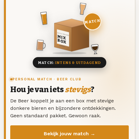
MATCH
DEZE MAAND
MIX
BOX
8 BIEREN
MATCH:
INTENS & UITDAGEND
PERSONAL MATCH · BEER CLUB
Hou je van iets
stevigs
?
De Beer koppelt je aan een box met stevige
donkere bieren en bijzondere ontdekkingen.
Geen standaard pakket. Gewoon raak.
Bekijk jouw match →