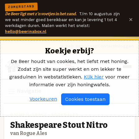
ZOMERSTAND
De Beer ligt met z'n voetjes in het zand.
T/m 10 augustus zijn
×
we wat minder goed bereikbaar en kan je levering 1 tot 4
werkdagen duren. Mailen werkt het snelst:
hello@beerinabox.nl
Ik heb een vraag
Contact
Inloggen
Koekje erbij?
De Beer houdt van cookies, het liefst met honing.
Zodat zijn site super werkt en om lekker te
grasduinen in webstatistieken.
Klik hier
voor meer
informatie over zijn honingwafels.
Navigatie
Voorkeuren
Cookies toestaan
OATMEAL STOUT · ROGUE ALES
Shakespeare Stout Nitro
van Rogue Ales