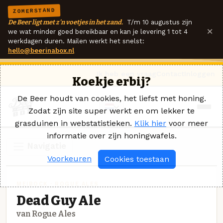
ZOMERSTAND
De Beer ligt met z'n voetjes in het zand.
T/m 10 augustus zijn
×
we wat minder goed bereikbaar en kan je levering 1 tot 4
werkdagen duren. Mailen werkt het snelst:
hello@beerinabox.nl
Ik heb een vraag
Contact
Inloggen
Koekje erbij?
De Beer houdt van cookies, het liefst met honing.
Zodat zijn site super werkt en om lekker te
grasduinen in webstatistieken.
Klik hier
voor meer
informatie over zijn honingwafels.
Navigatie
Voorkeuren
Cookies toestaan
MEIBOCK · ROGUE ALES
Dead Guy Ale
van Rogue Ales