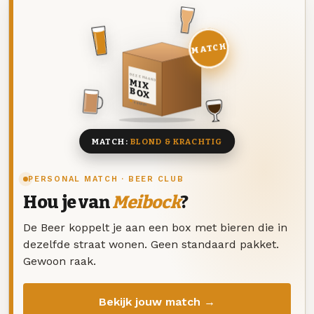
MATCH
DEZE MAAND
MIX
BOX
8 BIEREN
MATCH:
BLOND & KRACHTIG
PERSONAL MATCH · BEER CLUB
Hou je van
Meibock
?
De Beer koppelt je aan een box met bieren die in
dezelfde straat wonen. Geen standaard pakket.
Gewoon raak.
Bekijk jouw match →