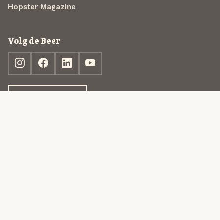
Hopster Magazine
Volg de Beer
Ontdek jouw box
© 2013-2026 Beer in a Box BV