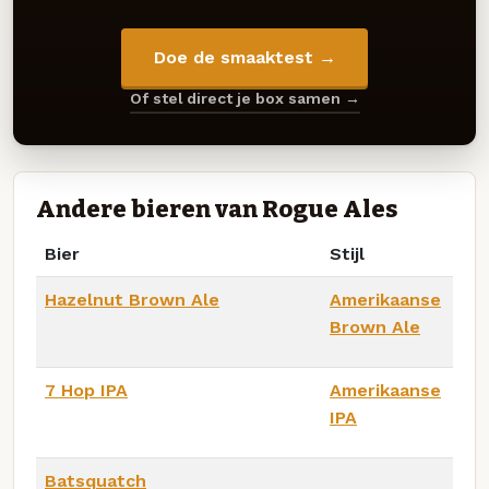
Doe de smaaktest →
Of stel direct je box samen →
Andere bieren van Rogue Ales
Bier
Stijl
Hazelnut Brown Ale
Amerikaanse
Brown Ale
7 Hop IPA
Amerikaanse
IPA
Batsquatch