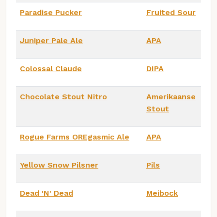
Paradise Pucker
Fruited Sour
Juniper Pale Ale
APA
Colossal Claude
DIPA
Chocolate Stout Nitro
Amerikaanse
Stout
Rogue Farms OREgasmic Ale
APA
Yellow Snow Pilsner
Pils
Dead 'N' Dead
Meibock