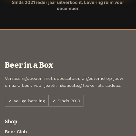
Sinds 2021 ieder jaar uitverkocht. Levering ruim voor
december.
Beer in a Box
Verrassingsboxen met speciaalbier, afgestemd op jouw
smaak. Leuk voor jezelf, n&oacute;g leuker als cadeau.
✓ Veilige betaling
✓ Sinds 2013
Shop
Beer Club