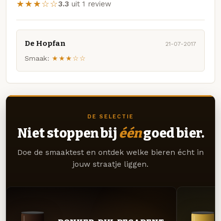
★★★☆☆
3.3
uit 1 review
De Hopfan
21-07-2017
Smaak:
★★★☆☆
DE SELECTIE
Niet stoppen bij
één
goed bier.
Doe de smaaktest en ontdek welke bieren écht in
jouw straatje liggen.