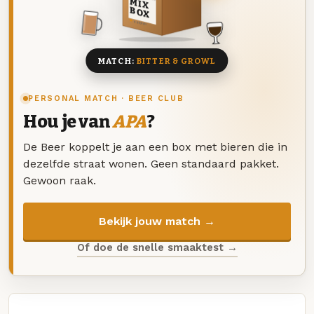
MIX
BOX
8 BIEREN
MATCH:
BITTER & GROWL
PERSONAL MATCH · BEER CLUB
Hou je van
APA
?
De Beer koppelt je aan een box met bieren die in
dezelfde straat wonen. Geen standaard pakket.
Gewoon raak.
Bekijk jouw match →
Of doe de snelle smaaktest →