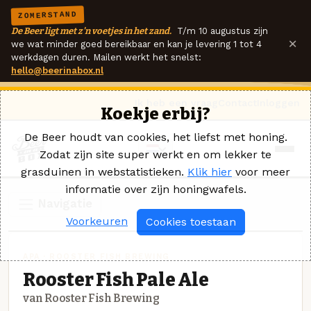
ZOMERSTAND
De Beer ligt met z'n voetjes in het zand.
T/m 10 augustus zijn
×
we wat minder goed bereikbaar en kan je levering 1 tot 4
werkdagen duren. Mailen werkt het snelst:
hello@beerinabox.nl
Ik heb een vraag
Contact
Inloggen
Koekje erbij?
De Beer houdt van cookies, het liefst met honing.
Zodat zijn site super werkt en om lekker te
grasduinen in webstatistieken.
Klik hier
voor meer
informatie over zijn honingwafels.
Navigatie
Voorkeuren
Cookies toestaan
APA · ROOSTER FISH BREWING
Rooster Fish Pale Ale
van Rooster Fish Brewing