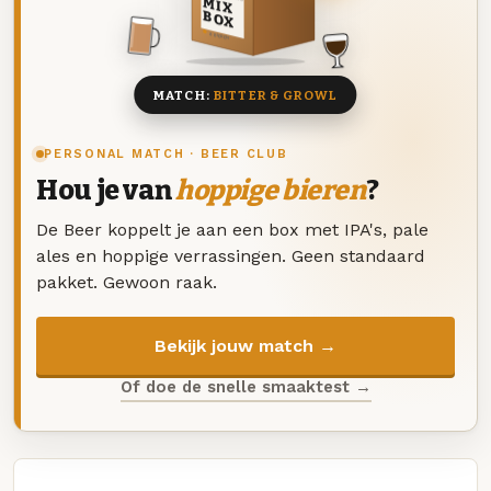
MIX
BOX
8 BIEREN
MATCH:
BITTER & GROWL
PERSONAL MATCH · BEER CLUB
Hou je van
hoppige bieren
?
De Beer koppelt je aan een box met IPA's, pale
ales en hoppige verrassingen. Geen standaard
pakket. Gewoon raak.
Bekijk jouw match →
Of doe de snelle smaaktest →