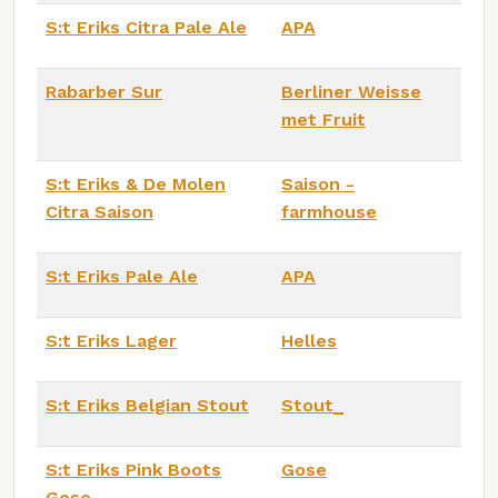
S:t Eriks Citra Pale Ale
APA
Rabarber Sur
Berliner Weisse
met Fruit
S:t Eriks & De Molen
Saison -
Citra Saison
farmhouse
S:t Eriks Pale Ale
APA
S:t Eriks Lager
Helles
S:t Eriks Belgian Stout
Stout_
S:t Eriks Pink Boots
Gose
Gose