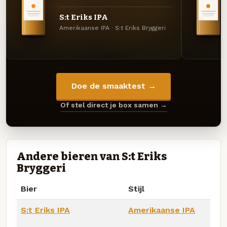
S:t Eriks IPA
Amerikaanse IPA · S:t Eriks Bryggeri
Doe de smaaktest →
Of stel direct je box samen →
Andere bieren van S:t Eriks
Bryggeri
Bier
Stijl
S:t Eriks IPA
Amerikaanse IPA