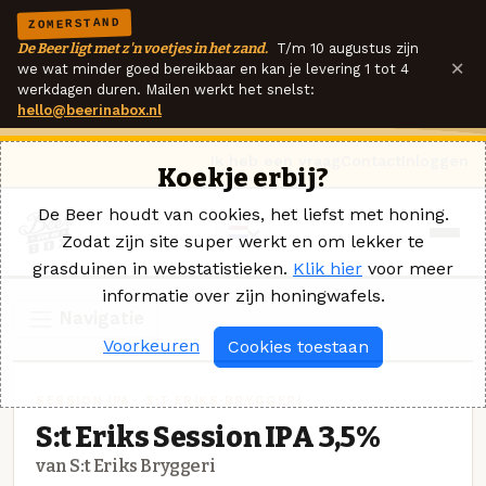
ZOMERSTAND
De Beer ligt met z'n voetjes in het zand.
T/m 10 augustus zijn
×
we wat minder goed bereikbaar en kan je levering 1 tot 4
werkdagen duren. Mailen werkt het snelst:
hello@beerinabox.nl
Ik heb een vraag
Contact
Inloggen
Koekje erbij?
De Beer houdt van cookies, het liefst met honing.
Zodat zijn site super werkt en om lekker te
grasduinen in webstatistieken.
Klik hier
voor meer
informatie over zijn honingwafels.
Navigatie
Voorkeuren
Cookies toestaan
SESSION IPA · S:T ERIKS BRYGGERI
S:t Eriks Session IPA 3,5%
van S:t Eriks Bryggeri