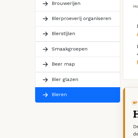
Brouwerijen
H
Bierproeverij organiseren
Bierstijlen
Smaakgroepen
Beer map
Bier glazen
Bieren
P
De
d