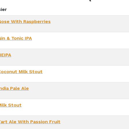
ier
Gose With Raspberries
in & Tonic IPA
NEIPA
Coconut Milk Stout
ndia Pale Ale
Milk Stout
Tart Ale With Passion Fruit