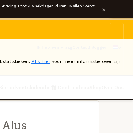
levering 1 tot 4 werkdagen duren. Mailen werkt
×
Ik heb een vraag
Contact
Inloggen
bstatistieken.
Klik hier
voor meer informatie over zijn
Bier adventskalender
Geef cadeau
Shop
Over Ons
 Alus