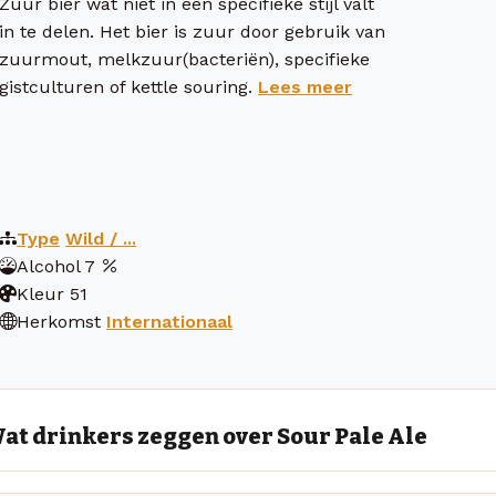
Zuur bier wat niet in een specifieke stijl valt
in te delen. Het bier is zuur door gebruik van
zuurmout, melkzuur(bacteriën), specifieke
gistculturen of kettle souring.
Lees meer
Type
Wild / ...
Alcohol
7
Kleur
51
Herkomst
Internationaal
at drinkers zeggen over Sour Pale Ale