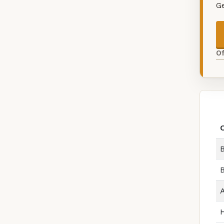
G
O
B