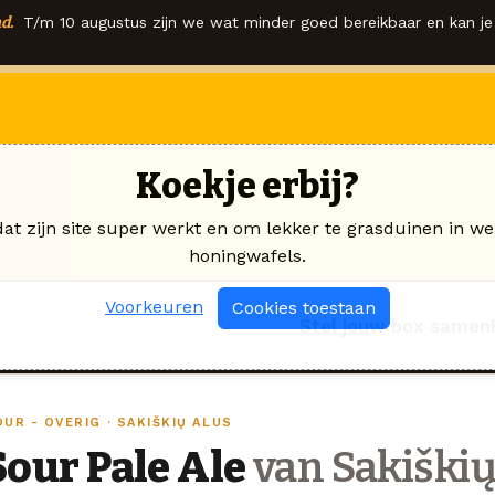
d.
T/m 10 augustus zijn we wat minder goed bereikbaar en kan je 
Koekje erbij?
dat zijn site super werkt en om lekker te grasduinen in we
honingwafels.
Voorkeuren
Cookies toestaan
Stel jouw box samen
UR - OVERIG · SAKIŠKIŲ ALUS
Sour Pale Ale
van Sakiškių