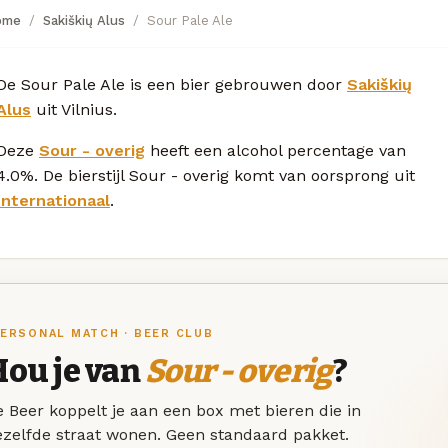
ome
Sakiškių Alus
Sour Pale Ale
De Sour Pale Ale is een bier gebrouwen door
Sakiškių
Alus
uit Vilnius.
Deze
Sour - overig
heeft een alcohol percentage van
4.0%. De bierstijl Sour - overig komt van oorsprong uit
Internationaal
.
ERSONAL MATCH · BEER CLUB
Hou je van
Sour - overig
?
 Beer koppelt je aan een box met bieren die in
ezelfde straat wonen. Geen standaard pakket.