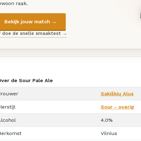
ewoon raak.
Bekijk jouw match →
f doe de snelle smaaktest →
Over de Sour Pale Ale
Brouwer
Sakiškių Alus
ierstijl
Sour - overig
Alcohol
4.0%
Herkomst
Vilnius