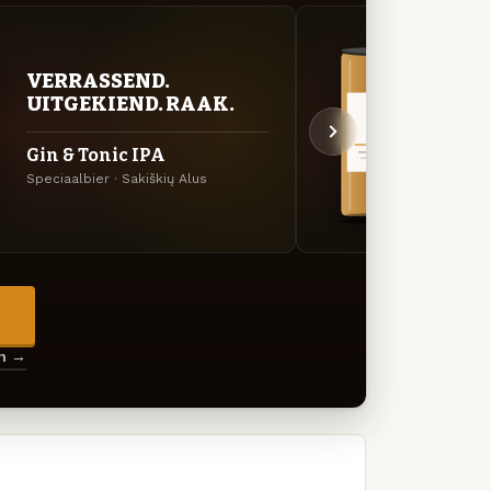
VERRASSEND.
VER
UITGEKIEND. RAAK.
UIT
Gin & Tonic IPA
NEI
Speciaalbier · Sakiškių Alus
Specia
→
en →