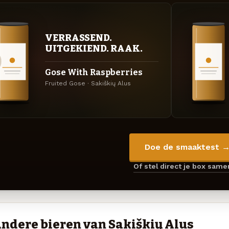
VERRASSEND.
UITGEKIEND. RAAK.
Gose With Raspberries
Fruited Gose · Sakiškių Alus
Doe de smaaktest 
Of stel direct je box sam
ndere bieren van Sakiškių Alus