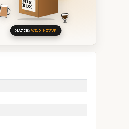
MIX
BOX
8 BIEREN
MATCH:
WILD & ZUUR