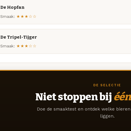
De Hopfan
Smaak:
★★★☆☆
De Tripel-Tijger
Smaak:
★★★☆☆
DE SELECTIE
Niet stoppen bij
één
Doe de smaaktest en ontdek welke bieren 
liggen.