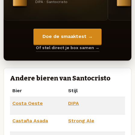
DIPA · Santocristo
Doe de smaaktest →
Of stel direct je box samen →
Andere bieren van Santocristo
Bier
Stijl
Costa Oeste
DIPA
Castaña Asada
Strong Ale