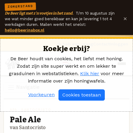
ZOMERSTAND
De Beer ligt met z'n voetjes in het zand.
T/m 10 augustus zijn
×
we wat minder goed bereikbaar en kan je levering 1 tot 4
werkdagen duren. Mailen werkt het snelst:
hello@beerinabox.nl
Ik heb een vraag
Contact
Inloggen
Koekje erbij?
De Beer houdt van cookies, het liefst met honing.
Zodat zijn site super werkt en om lekker te
grasduinen in webstatistieken.
Klik hier
voor meer
informatie over zijn honingwafels.
Navigatie
Voorkeuren
Cookies toestaan
APA · SANTOCRISTO
Pale Ale
van Santocristo