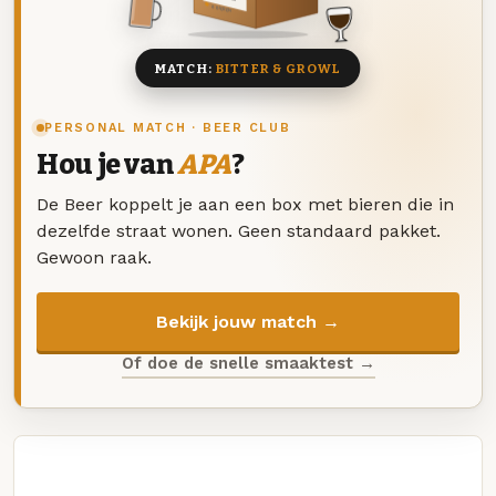
8 BIEREN
MATCH:
BITTER & GROWL
PERSONAL MATCH · BEER CLUB
Hou je van
APA
?
De Beer koppelt je aan een box met bieren die in
dezelfde straat wonen. Geen standaard pakket.
Gewoon raak.
Bekijk jouw match →
Of doe de snelle smaaktest →