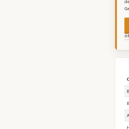
d
G
O
B