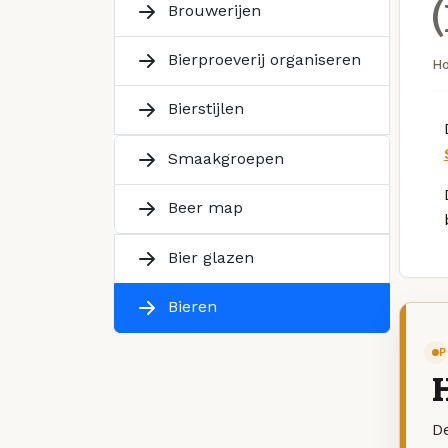
Brouwerijen
Bierproeverij organiseren
H
Bierstijlen
Smaakgroepen
Beer map
Bier glazen
Bieren
P
De