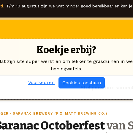
d.
T/m 10 augustus zijn we wat minder goed bereikbaar en kan je 
Koekje erbij?
dat zijn site super werkt en om lekker te grasduinen in we
honingwafels.
Voorkeuren
Cookies toestaan
Stel jouw box samen
AGER · SARANAC BREWERY (F.X. MATT BREWING CO.)
Saranac Octoberfest
van 