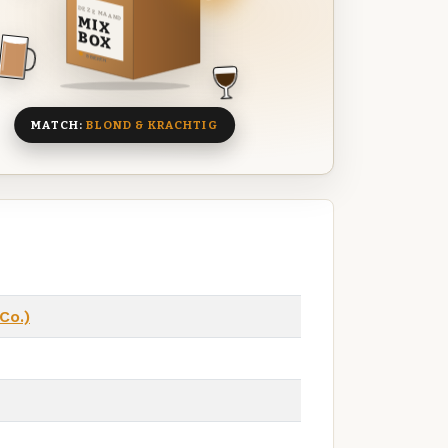
DEZE MAAND
MIX
BOX
8 BIEREN
MATCH:
BLOND & KRACHTIG
Co.)