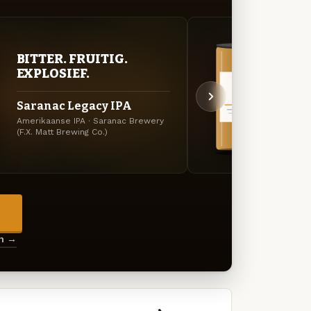
VER
BITTER. FRUITIG.
UIT
EXPLOSIEF.
Miss
Saranac Legacy IPA
Tan
Amerikaanse IPA · Saranac Brewery
Black 
(F.X. Matt Brewing Co.)
(F.X. M
→
en →