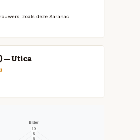
 brouwers, zoals deze Saranac
) — Utica
m