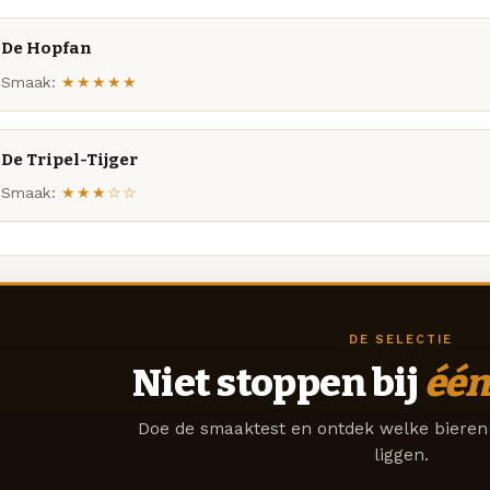
De Hopfan
Smaak:
★★★★★
De Tripel-Tijger
Smaak:
★★★☆☆
DE SELECTIE
Niet stoppen bij
één
Doe de smaaktest en ontdek welke bieren 
liggen.