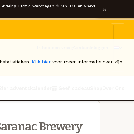
levering 1 tot 4 werkdagen duren. Mailen werkt
×
Ik heb een vraag
Contact
Inloggen
bstatistieken.
Klik hier
voor meer informatie over zijn
Bier adventskalender
Geef cadeau
Shop
Over Ons
Saranac Brewery