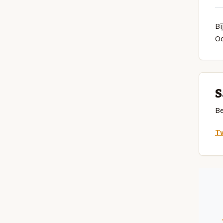
Bi
O
S
Be
Tw