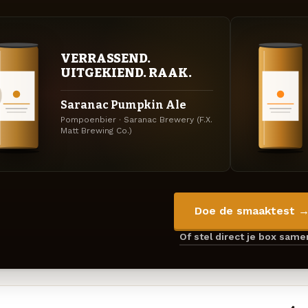
VERRASSEND.
UITGEKIEND. RAAK.
Saranac Pumpkin Ale
Pompoenbier · Saranac Brewery (F.X.
Matt Brewing Co.)
Doe de smaaktest 
Of stel direct je box sam