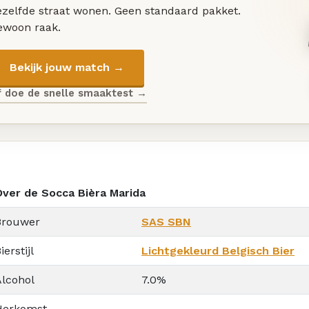
ezelfde straat wonen. Geen standaard pakket.
ewoon raak.
Bekijk jouw match →
f doe de snelle smaaktest →
Over de Socca Bièra Marida
Brouwer
SAS SBN
ierstijl
Lichtgekleurd Belgisch Bier
Alcohol
7.0%
Herkomst