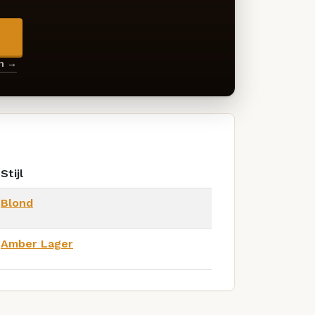
→
en →
Stijl
Blond
Amber Lager