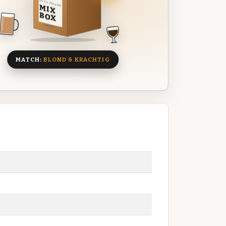
DEZE MAAND
MIX
BOX
8 BIEREN
MATCH:
BLOND & KRACHTIG