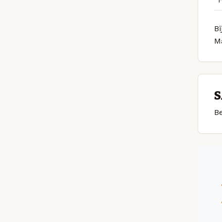
Bi
M
S
Be