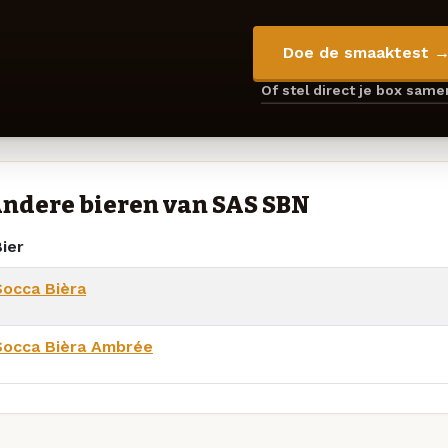
Doe de smaaktest 
Of stel direct je box sam
ndere bieren van SAS SBN
ier
Socca Bièra
Socca Bièra Ambrée