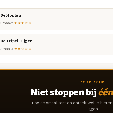
De Hopfan
Smaak:
★★★☆☆
De Tripel-Tijger
Smaak:
★★☆☆☆
DE SELECTIE
Niet stoppen bij
één
Doe de smaaktest en ontdek welke bieren 
liggen.