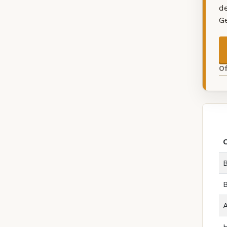
d
G
O
B