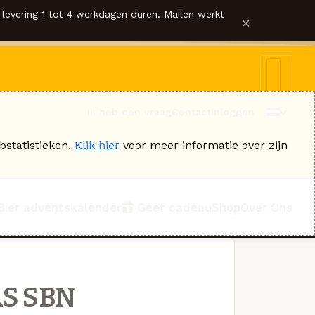
levering 1 tot 4 werkdagen duren. Mailen werkt
×
Ik heb een vraag
Contact
Inloggen
bstatistieken.
Klik hier
voor meer informatie over zijn
Bier adventskalender
Geef cadeau
Shop
Over Ons
AS SBN