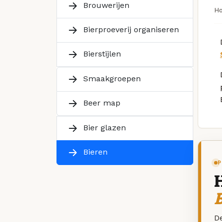
Brouwerijen
H
Bierproeverij organiseren
Bierstijlen
Smaakgroepen
Beer map
Bier glazen
Bieren
P
B
De