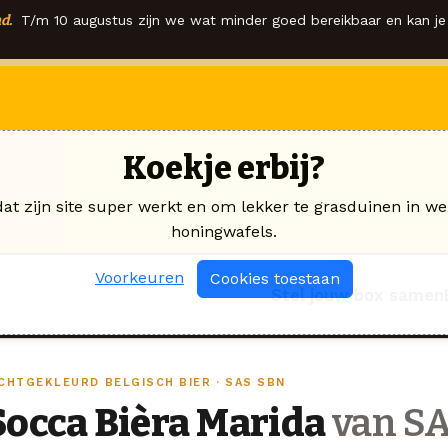
d.
T/m 10 augustus zijn we wat minder goed bereikbaar en kan je 
Koekje erbij?
dat zijn site super werkt en om lekker te grasduinen in we
honingwafels.
Voorkeuren
Cookies toestaan
Stel jouw box samen
ICHTGEKLEURD BELGISCH BIER · SAS SBN
Socca Bièra Marida
van S