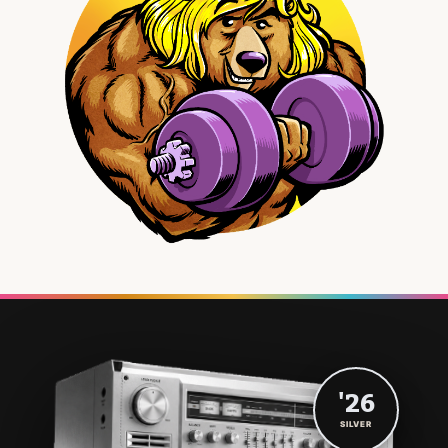
'26
SILVER