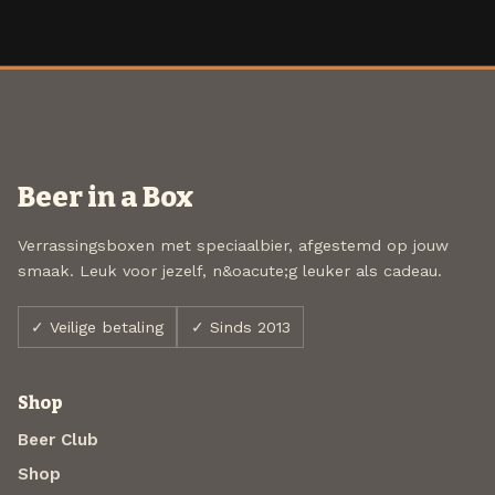
Beer in a Box
Verrassingsboxen met speciaalbier, afgestemd op jouw
smaak. Leuk voor jezelf, n&oacute;g leuker als cadeau.
✓ Veilige betaling
✓ Sinds 2013
Shop
Beer Club
Shop