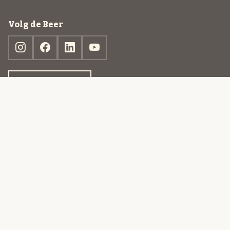
Volg de Beer
Ontdek jouw box
© 2013-2026 Beer in a Box BV