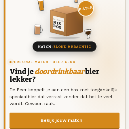
MATCH
DEZE MAAND
MIX
BOX
8 BIEREN
MATCH:
BLOND & KRACHTIG
PERSONAL MATCH · BEER CLUB
Vind je
doordrinkbaar
bier
lekker?
De Beer koppelt je aan een box met toegankelijk
speciaalbier dat verrast zonder dat het te veel
wordt. Gewoon raak.
Bekijk jouw match →