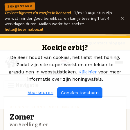
ZOMERSTAND
De Beer ligt met z'n voetjes in het zand.
T/m 10 augustus zijn
×
we wat minder goed bereikbaar en kan je levering 1 tot 4
werkdagen duren. Mailen werkt het snelst:
hello@beerinabox.nl
Ik heb een vraag
Contact
Inloggen
Koekje erbij?
De Beer houdt van cookies, het liefst met honing.
Zodat zijn site super werkt en om lekker te
grasduinen in webstatistieken.
Klik hier
voor meer
informatie over zijn honingwafels.
Navigatie
Voorkeuren
Cookies toestaan
BELGISCH BLOND · SCELLING BIER
Zomer
van Scelling Bier