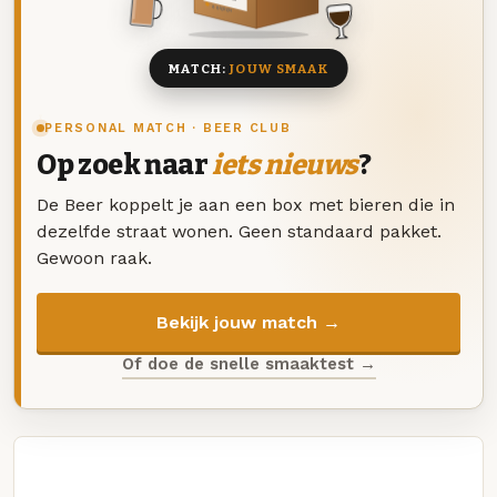
8 BIEREN
MATCH:
JOUW SMAAK
PERSONAL MATCH · BEER CLUB
Op zoek naar
iets nieuws
?
De Beer koppelt je aan een box met bieren die in
dezelfde straat wonen. Geen standaard pakket.
Gewoon raak.
Bekijk jouw match →
Of doe de snelle smaaktest →