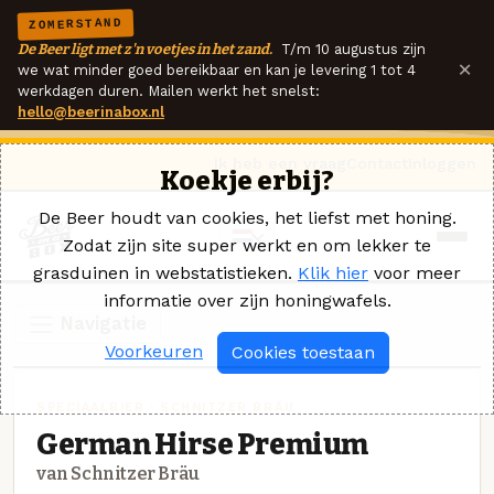
ZOMERSTAND
De Beer ligt met z'n voetjes in het zand.
T/m 10 augustus zijn
×
we wat minder goed bereikbaar en kan je levering 1 tot 4
werkdagen duren. Mailen werkt het snelst:
hello@beerinabox.nl
Ik heb een vraag
Contact
Inloggen
Koekje erbij?
De Beer houdt van cookies, het liefst met honing.
Zodat zijn site super werkt en om lekker te
grasduinen in webstatistieken.
Klik hier
voor meer
informatie over zijn honingwafels.
Navigatie
Voorkeuren
Cookies toestaan
SPECIAALBIER · SCHNITZER BRÄU
German Hirse Premium
van Schnitzer Bräu