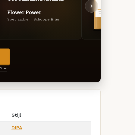
Flower Power
XPA
Speciaalbier · Schoppe Bräu
Specia
→
en →
Stijl
DIPA