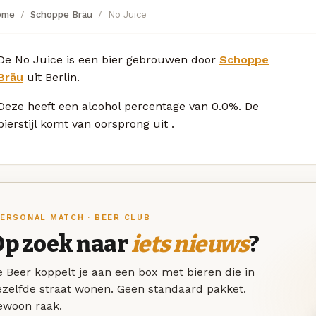
ome
Schoppe Bräu
No Juice
De No Juice is een bier gebrouwen door
Schoppe
Bräu
uit Berlin.
Deze
heeft een alcohol percentage van 0.0%. De
bierstijl komt van oorsprong uit
.
ERSONAL MATCH · BEER CLUB
Op zoek naar
iets nieuws
?
 Beer koppelt je aan een box met bieren die in
ezelfde straat wonen. Geen standaard pakket.
ewoon raak.