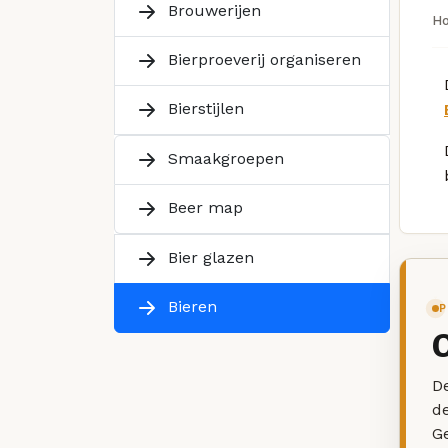
Brouwerijen
H
Bierproeverij organiseren
Bierstijlen
Smaakgroepen
Beer map
Bier glazen
Bieren
P
De
d
G