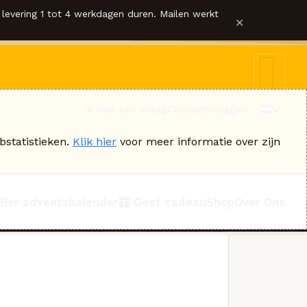
levering 1 tot 4 werkdagen duren. Mailen werkt
×
Ik heb een vraag
Contact
Inloggen
bstatistieken.
Klik hier
voor meer informatie over zijn
Bier adventskalender
Geef cadeau
Shop
Over Ons