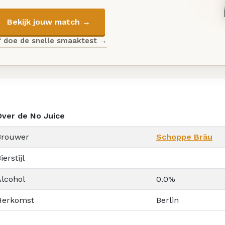
Bekijk jouw match →
f doe de snelle smaaktest →
Over de No Juice
Brouwer
Schoppe Bräu
ierstijl
Alcohol
0.0%
Herkomst
Berlin