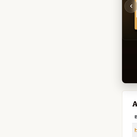
A
B
H