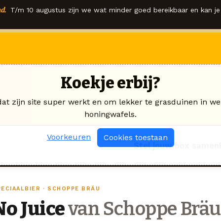
d.
T/m 10 augustus zijn we wat minder goed bereikbaar en kan je 
Koekje erbij?
dat zijn site super werkt en om lekker te grasduinen in we
honingwafels.
Voorkeuren
Cookies toestaan
Stel jouw box samen
PECIAALBIER · SCHOPPE BRÄU
No Juice
van Schoppe Bräu