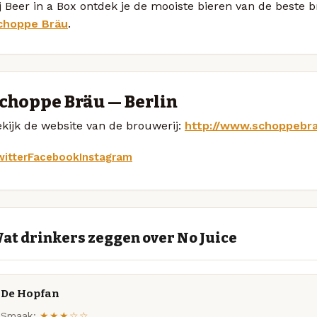
j Beer in a Box ontdek je de mooiste bieren van de beste 
choppe Bräu
.
choppe Bräu — Berlin
kijk de website van de brouwerij:
http://www.schoppebr
itter
Facebook
Instagram
at drinkers zeggen over No Juice
De Hopfan
Smaak:
★★★☆☆