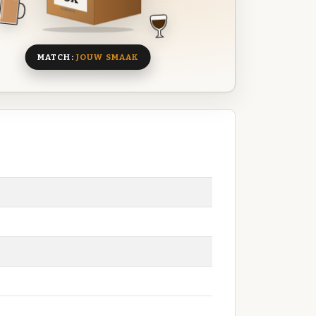
8 BIEREN
MATCH:
JOUW SMAAK