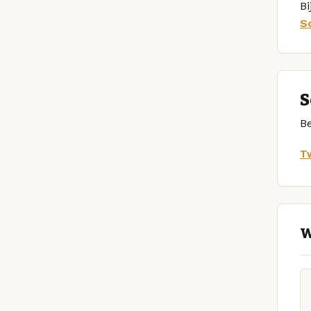
Bi
S
S
Be
Tw
W