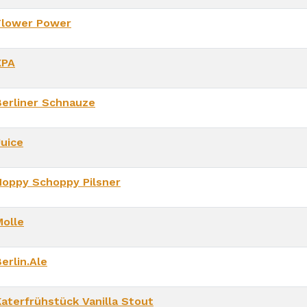
Flower Power
XPA
Berliner Schnauze
Juice
Hoppy Schoppy Pilsner
Molle
erlin.Ale
Katerfrühstück Vanilla Stout