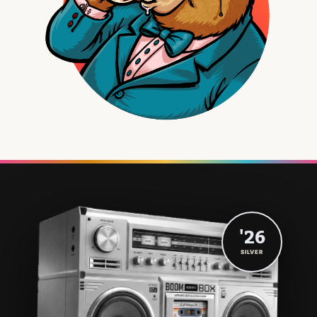
'26
SILVER