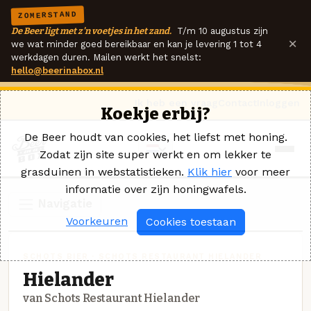
ZOMERSTAND
De Beer ligt met z'n voetjes in het zand.
T/m 10 augustus zijn
×
we wat minder goed bereikbaar en kan je levering 1 tot 4
werkdagen duren. Mailen werkt het snelst:
hello@beerinabox.nl
Ik heb een vraag
Contact
Inloggen
Koekje erbij?
De Beer houdt van cookies, het liefst met honing.
Zodat zijn site super werkt en om lekker te
grasduinen in webstatistieken.
Klik hier
voor meer
informatie over zijn honingwafels.
Navigatie
Voorkeuren
Cookies toestaan
SCHOTS BIER · SCHOTS RESTAURANT HIELANDER
Hielander
van Schots Restaurant Hielander