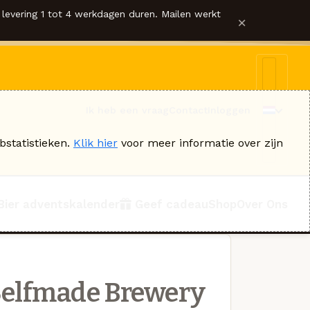
levering 1 tot 4 werkdagen duren. Mailen werkt
×
Ik heb een vraag
Contact
Inloggen
bstatistieken.
Klik hier
voor meer informatie over zijn
Bier adventskalender
Geef cadeau
Shop
Over Ons
Selfmade Brewery