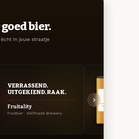
goed bier.
écht in jouw straatje
BITT
VERRASSEND.
EXP
UITGEKIEND. RAAK.
Rock
Fruitality
Amerik
Fruitbier · Selfmade Brewery
Brewe