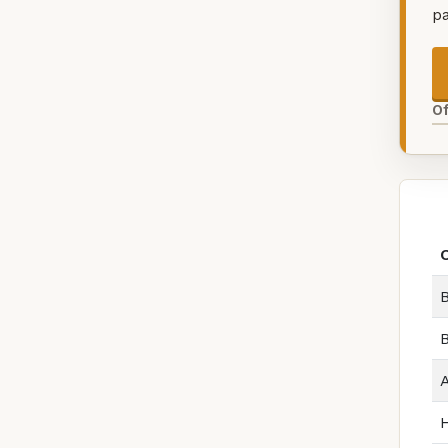
p
O
B