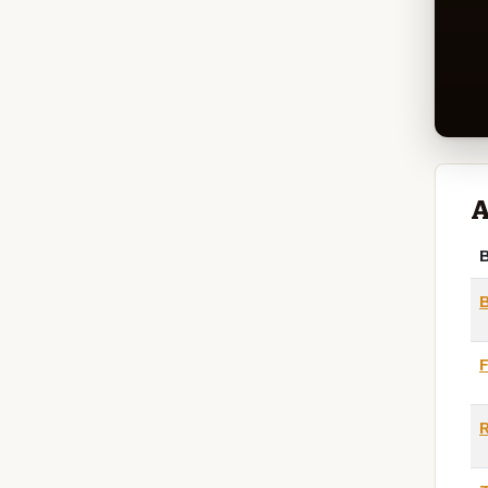
A
B
F