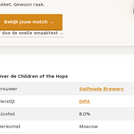
akket. Gewoon raak.
Bekijk jouw match →
f doe de snelle smaaktest →
Over de Children of the Hops
Brouwer
Selfmade Brewery
ierstijl
DIPA
Alcohol
8.0%
Herkomst
Moscow