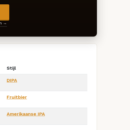
→
en →
Stijl
DIPA
Fruitbier
Amerikaanse IPA