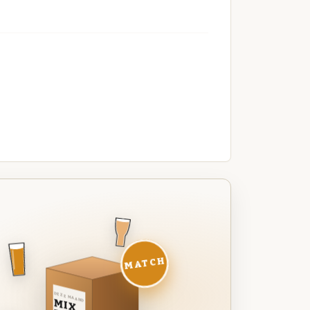
MATCH
DEZE MAAND
MIX