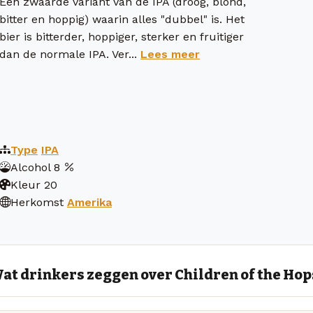
Een zwaarde variant van de IPA (droog, blond,
bitter en hoppig) waarin alles "dubbel" is. Het
bier is bitterder, hoppiger, sterker en fruitiger
dan de normale IPA. Ver...
Lees meer
Type
IPA
Alcohol
8
Kleur
20
Herkomst
Amerika
at drinkers zeggen over Children of the Hop