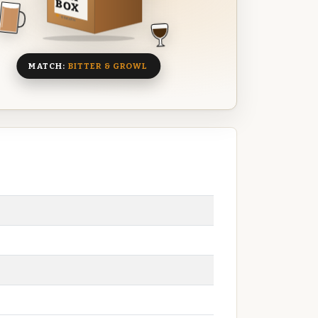
BOX
8 BIEREN
MATCH:
BITTER & GROWL