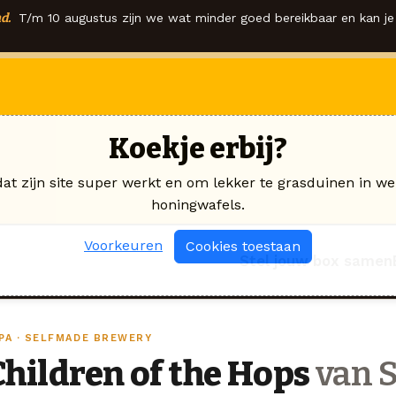
d.
T/m 10 augustus zijn we wat minder goed bereikbaar en kan je 
Koekje erbij?
dat zijn site super werkt en om lekker te grasduinen in we
honingwafels.
Voorkeuren
Cookies toestaan
Stel jouw box samen
IPA · SELFMADE BREWERY
Children of the Hops
van 