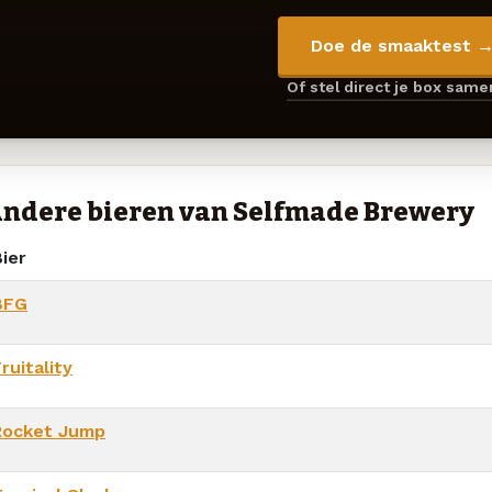
Doe de smaaktest 
Of stel direct je box sam
ndere bieren van Selfmade Brewery
ier
BFG
ruitality
Rocket Jump