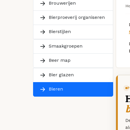
Brouwerijen
H
Bierproeverij organiseren
Bierstijlen
Smaakgroepen
Beer map
Bier glazen
P
Bieren
De
a