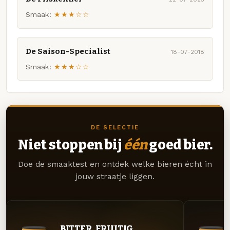
Smaak:
★★★☆☆
De Saison-Specialist
18-07-2018
Smaak:
★★★☆☆
DE SELECTIE
Niet stoppen bij
één
goed bier.
Doe de smaaktest en ontdek welke bieren écht in
jouw straatje liggen.
BITTER. FRUITIG.