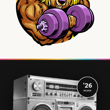
'26
SILVER