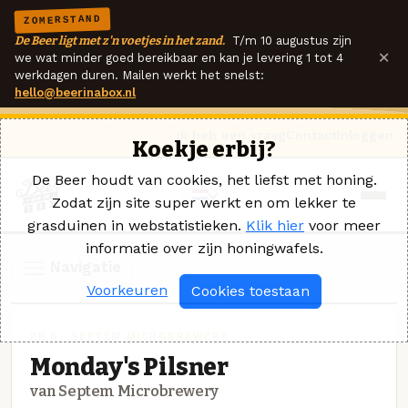
ZOMERSTAND
De Beer ligt met z'n voetjes in het zand.
T/m 10 augustus zijn
×
we wat minder goed bereikbaar en kan je levering 1 tot 4
werkdagen duren. Mailen werkt het snelst:
hello@beerinabox.nl
Ik heb een vraag
Contact
Inloggen
Koekje erbij?
De Beer houdt van cookies, het liefst met honing.
Zodat zijn site super werkt en om lekker te
grasduinen in webstatistieken.
Klik hier
voor meer
informatie over zijn honingwafels.
Navigatie
Voorkeuren
Cookies toestaan
PILS · SEPTEM MICROBREWERY
Monday's Pilsner
van Septem Microbrewery