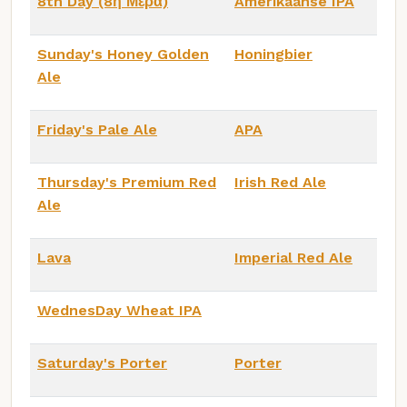
8th Day (8η Μέρα)
Amerikaanse IPA
Sunday's Honey Golden
Honingbier
Ale
Friday's Pale Ale
APA
Thursday's Premium Red
Irish Red Ale
Ale
Lava
Imperial Red Ale
WednesDay Wheat IPA
Saturday's Porter
Porter