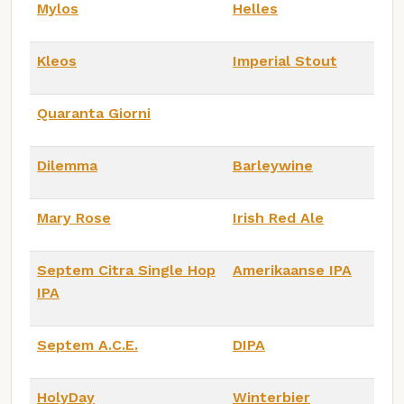
Mylos
Helles
Kleos
Imperial Stout
Quaranta Giorni
Dilemma
Barleywine
Mary Rose
Irish Red Ale
Septem Citra Single Hop
Amerikaanse IPA
IPA
Septem A.C.E.
DIPA
HolyDay
Winterbier