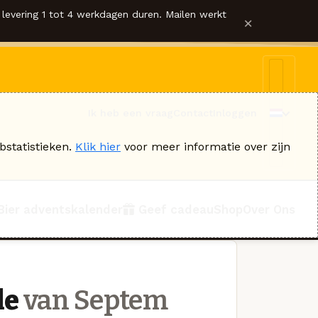
levering 1 tot 4 werkdagen duren. Mailen werkt
×
Ik heb een vraag
Contact
Inloggen
bstatistieken.
Klik hier
voor meer informatie over zijn
Bier adventskalender
Geef cadeau
Shop
Over Ons
le
van Septem