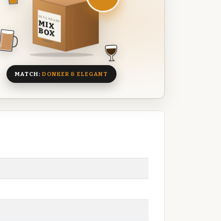
DEZE MAAND
MIX
BOX
8 BIEREN
MATCH:
DONKER & ELEGANT