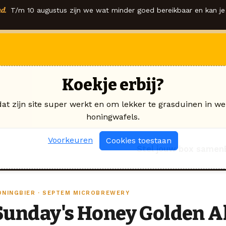
d.
T/m 10 augustus zijn we wat minder goed bereikbaar en kan je 
Koekje erbij?
dat zijn site super werkt en om lekker te grasduinen in we
honingwafels.
Voorkeuren
Cookies toestaan
Stel jouw box samen
ONINGBIER · SEPTEM MICROBREWERY
Sunday's Honey Golden A