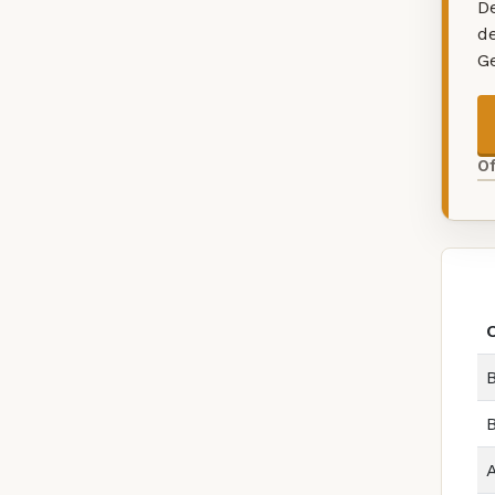
De
d
G
O
B