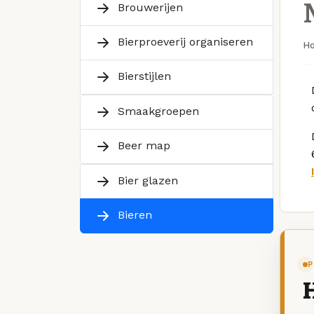
Brouwerijen
Bierproeverij organiseren
H
Bierstijlen
Smaakgroepen
Beer map
Bier glazen
Bieren
P