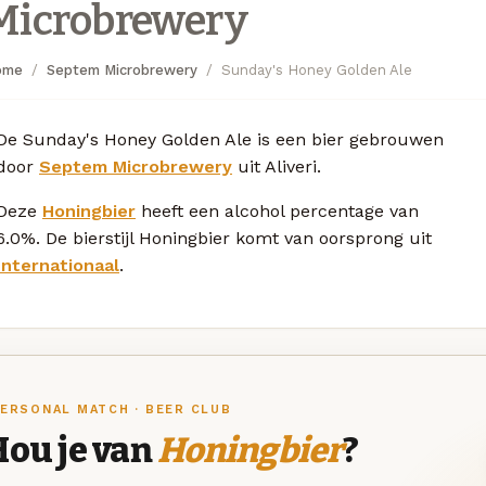
Microbrewery
ome
Septem Microbrewery
Sunday's Honey Golden Ale
De Sunday's Honey Golden Ale is een bier gebrouwen
door
Septem Microbrewery
uit Aliveri.
Deze
Honingbier
heeft een alcohol percentage van
6.0%. De bierstijl Honingbier komt van oorsprong uit
Internationaal
.
ERSONAL MATCH · BEER CLUB
Hou je van
Honingbier
?