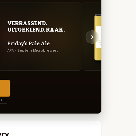
VERRASSEND.
STR
UITGEKIEND. RAAK.
TIJ
Friday's Pale Ale
Mond
APA · Septem Microbrewery
Pils ·
→
en →
ery