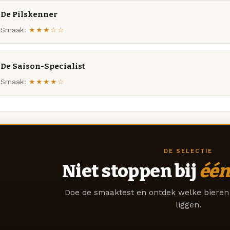
De Pilskenner
Smaak:
★★★☆☆
De Saison-Specialist
Smaak:
★★★★☆
DE SELECTIE
Niet stoppen bij
één
Doe de smaaktest en ontdek welke bieren 
liggen.