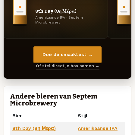
8th Day (8η Μέρα)
Amerikaanse IPA · Septem
Microbrewery
Doe de smaaktest →
Of stel direct je box samen →
Andere bieren van Septem
Microbrewery
Bier
Stijl
8th Day (8η Μέρα)
Amerikaanse IPA