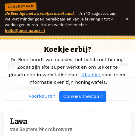
ZOMERSTAND
De Beer ligt met z'n voetjes in het zand.
T/m 10 augustus zijn
×
we wat minder goed bereikbaar en kan je levering 1 tot 4
werkdagen duren. Mailen werkt het snelst:
hello@beerinabox.nl
Ik heb een vraag
Contact
Inloggen
Koekje erbij?
De Beer houdt van cookies, het liefst met honing.
Zodat zijn site super werkt en om lekker te
grasduinen in webstatistieken.
Klik hier
voor meer
informatie over zijn honingwafels.
Navigatie
Voorkeuren
Cookies toestaan
IMPERIAL RED ALE · SEPTEM MICROBREWERY
Lava
van Septem Microbrewery