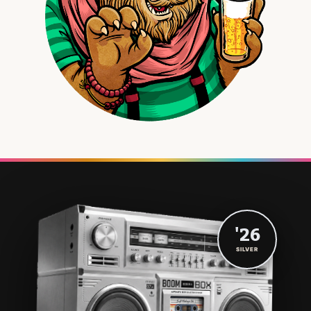
'26
SILVER