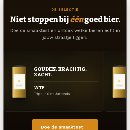
DE SELECTIE
Niet stoppen bij
één
goed bier.
Doe de smaaktest en ontdek welke bieren écht in
jouw straatje liggen.
GOUDEN. KRACHTIG.
ZACHT.
WTF
Tripel · Sint Juttemis
Doe de smaaktest →