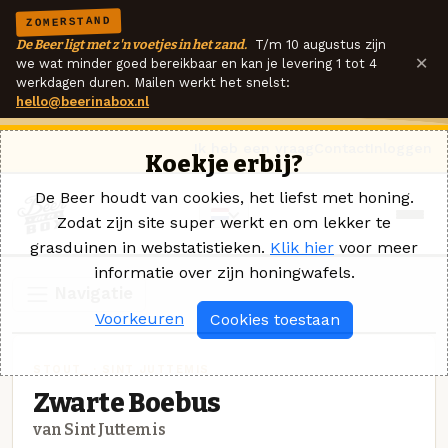
ZOMERSTAND
De Beer ligt met z'n voetjes in het zand.
T/m 10 augustus zijn
×
we wat minder goed bereikbaar en kan je levering 1 tot 4
werkdagen duren. Mailen werkt het snelst:
hello@beerinabox.nl
Ik heb een vraag
Contact
Inloggen
Koekje erbij?
De Beer houdt van cookies, het liefst met honing.
Zodat zijn site super werkt en om lekker te
grasduinen in webstatistieken.
Klik hier
voor meer
informatie over zijn honingwafels.
Navigatie
Voorkeuren
Cookies toestaan
STOUT_ · SINT JUTTEMIS
Zwarte Boebus
van Sint Juttemis