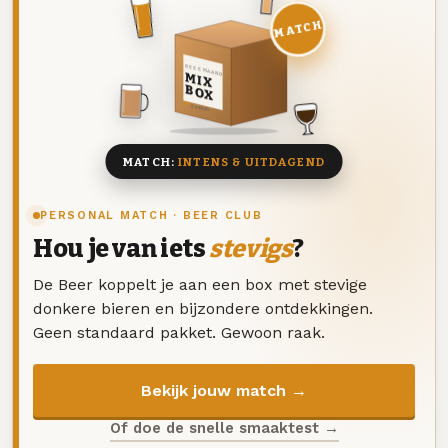
MATCH
DEZE MAAND
MIX
BOX
8 BIEREN
MATCH:
INTENS & UITDAGEND
PERSONAL MATCH · BEER CLUB
Hou je van iets
stevigs
?
De Beer koppelt je aan een box met stevige
donkere bieren en bijzondere ontdekkingen.
Geen standaard pakket. Gewoon raak.
Bekijk jouw match →
Of doe de snelle smaaktest →