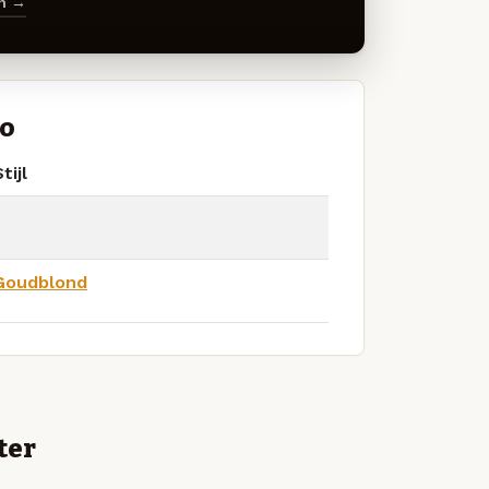
en →
Co
tijl
Goudblond
ter