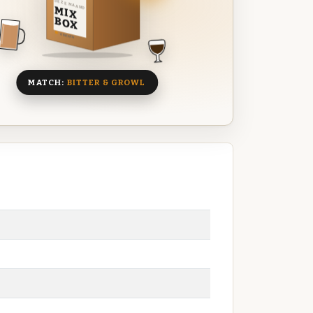
DEZE MAAND
MIX
BOX
8 BIEREN
MATCH:
BITTER & GROWL