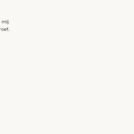
 mij
roef.