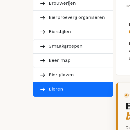
Brouwerijen
H
Bierproeverij organiseren
Bierstijlen
Smaakgroepen
Beer map
Bier glazen
Bieren
P
De