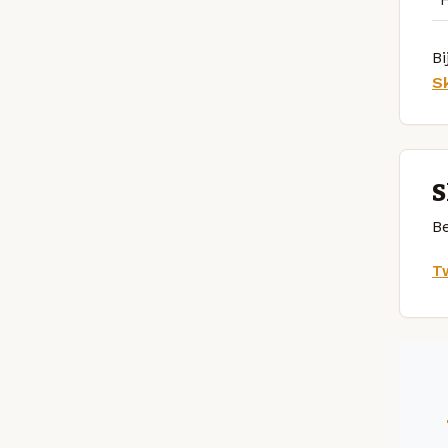
Bi
S
S
Be
Tw