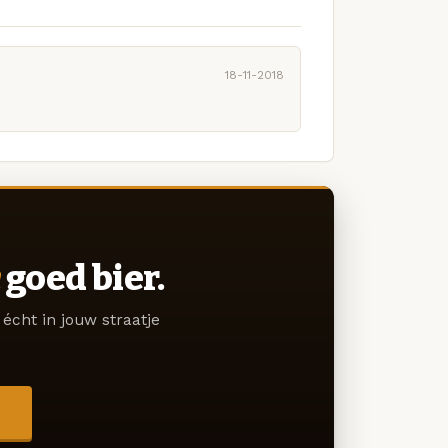
18-11-2018
goed bier.
écht in jouw straatje
→