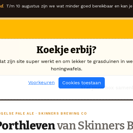
d.
T/m 10 augustus zijn we wat minder goed bereikbaar en kan je 
Koekje erbij?
dat zijn site super werkt en om lekker te grasduinen in we
honingwafels.
Voorkeuren
Cookies toestaan
Stel jouw box samen
NGELSE PALE ALE · SKINNERS BREWING CO
Porthleven
van Skinners 