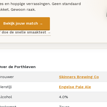
les en hoppige verrassingen. Geen standaard
akket. Gewoon raak.
Bekijk jouw match →
f doe de snelle smaaktest →
Over de Porthleven
Brouwer
Skinners Brewing Co
ierstijl
Engelse Pale Ale
Alcohol
4.0%
Herkomst
Truro