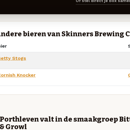
Of stel direct je box sam
ndere bieren van Skinners Brewing 
ier
S
Betty Stogs
Cornish Knocker
Porthleven valt in de smaakgroep Bit
& Growl