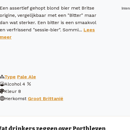
Een assertief gehopt blond bier met Britse
origine, vergelijkbaar met een "Bitter" maar
dan wat sterker. Een bitter is een smaakvol
en verfrissend "sessie-bier". Sommi...
Lees
meer
Type
Pale Ale
Alcohol
4
Kleur
8
Herkomst
Groot Brittanië
at drinkers zeggen over Porthleven