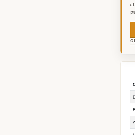
a
p
O
B