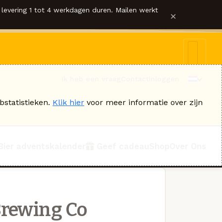
levering 1 tot 4 werkdagen duren. Mailen werkt
×
Ik heb een vraag
Contact
Inloggen
bstatistieken.
Klik hier
voor meer informatie over zijn
Bier adventskalender
Geef cadeau
Shop
Over Ons
Brewing Co