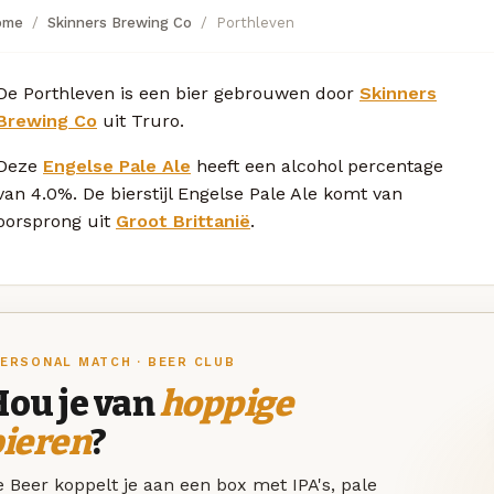
ome
Skinners Brewing Co
Porthleven
De Porthleven is een bier gebrouwen door
Skinners
Brewing Co
uit Truro.
Deze
Engelse Pale Ale
heeft een alcohol percentage
van 4.0%. De bierstijl Engelse Pale Ale komt van
oorsprong uit
Groot Brittanië
.
ERSONAL MATCH · BEER CLUB
Hou je van
hoppige
bieren
?
 Beer koppelt je aan een box met IPA's, pale