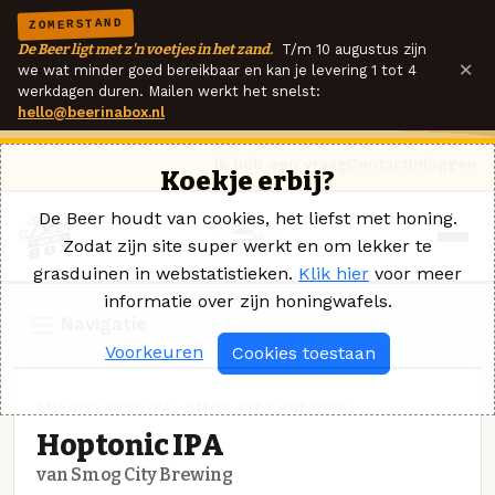
ZOMERSTAND
De Beer ligt met z'n voetjes in het zand.
T/m 10 augustus zijn
×
we wat minder goed bereikbaar en kan je levering 1 tot 4
werkdagen duren. Mailen werkt het snelst:
hello@beerinabox.nl
Ik heb een vraag
Contact
Inloggen
Koekje erbij?
De Beer houdt van cookies, het liefst met honing.
Zodat zijn site super werkt en om lekker te
grasduinen in webstatistieken.
Klik hier
voor meer
informatie over zijn honingwafels.
Navigatie
Voorkeuren
Cookies toestaan
AMERIKAANSE IPA · SMOG CITY BREWING
Hoptonic IPA
van Smog City Brewing