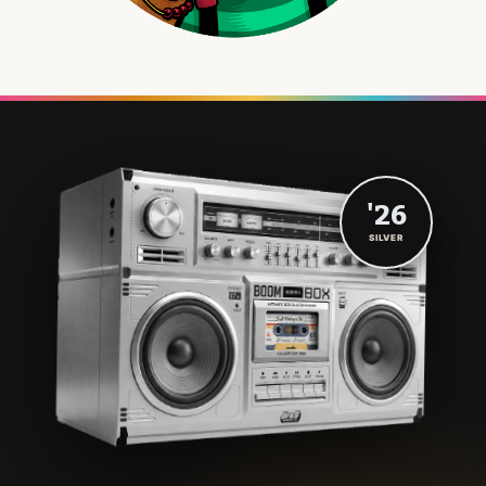
'26
SILVER