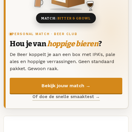
8 BIEREN
MATCH:
BITTER & GROWL
PERSONAL MATCH · BEER CLUB
Hou je van
hoppige bieren
?
De Beer koppelt je aan een box met IPA's, pale
ales en hoppige verrassingen. Geen standaard
pakket. Gewoon raak.
Bekijk jouw match →
Of doe de snelle smaaktest →