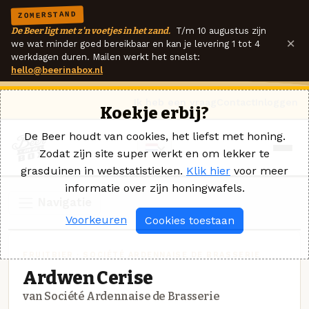
ZOMERSTAND
De Beer ligt met z'n voetjes in het zand.
T/m 10 augustus zijn
×
we wat minder goed bereikbaar en kan je levering 1 tot 4
werkdagen duren. Mailen werkt het snelst:
hello@beerinabox.nl
Ik heb een vraag
Contact
Inloggen
Koekje erbij?
De Beer houdt van cookies, het liefst met honing.
Zodat zijn site super werkt en om lekker te
grasduinen in webstatistieken.
Klik hier
voor meer
informatie over zijn honingwafels.
Navigatie
Voorkeuren
Cookies toestaan
FRUITBIER · SOCIÉTÉ ARDENNAISE DE BRASSERIE
Ardwen Cerise
van Société Ardennaise de Brasserie