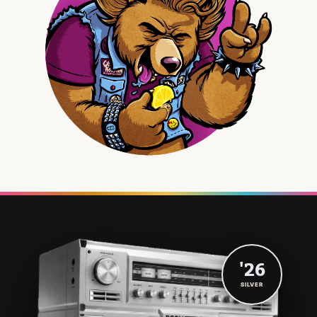
'26
SILVER