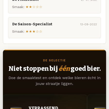
Smaak:
★★☆☆☆
De Saison-Specialist
13-09-2022
Smaak:
★★★☆☆
DE SELECTIE
Niet stoppen bij
één
goed bier.
Doe de smaaktest en ontdek welke bieren écht in
jouw straatje liggen.
VERRASSEND.