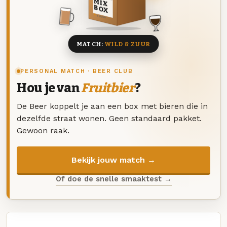
MIX
BOX
8 BIEREN
MATCH:
WILD & ZUUR
PERSONAL MATCH · BEER CLUB
Hou je van
Fruitbier
?
De Beer koppelt je aan een box met bieren die in
dezelfde straat wonen. Geen standaard pakket.
Gewoon raak.
Bekijk jouw match →
Of doe de snelle smaaktest →