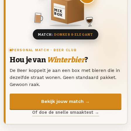
DEZE MAAND
MIX
BOX
8 BIEREN
MATCH:
DONKER & ELEGANT
PERSONAL MATCH · BEER CLUB
Hou je van
Winterbier
?
De Beer koppelt je aan een box met bieren die in
dezelfde straat wonen. Geen standaard pakket.
Gewoon raak.
Bekijk jouw match →
Of doe de snelle smaaktest →