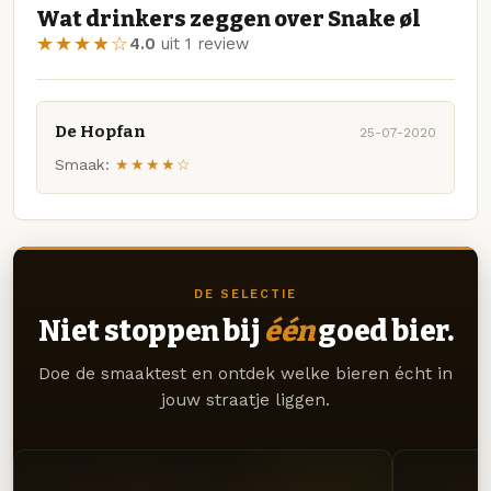
Wat drinkers zeggen over Snake øl
★★★★☆
4.0
uit 1 review
De Hopfan
25-07-2020
Smaak:
★★★★☆
DE SELECTIE
Niet stoppen bij
één
goed bier.
Doe de smaaktest en ontdek welke bieren écht in
jouw straatje liggen.