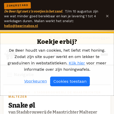
ZOMERSTAND
De Beer ligt met z'n voetjes in het zand.
T/m 10 augustus zijn
×
we wat minder goed bereikbaar en kan je levering 1 tot 4
werkdagen duren. Mailen werkt het snelst:
hello@beerinabox.nl
Ik heb een vraag
Contact
Inloggen
Koekje erbij?
De Beer houdt van cookies, het liefst met honing.
Zodat zijn site super werkt en om lekker te
grasduinen in webstatistieken.
Klik hier
voor meer
informatie over zijn honingwafels.
Navigatie
Voorkeuren
Cookies toestaan
WINTERBIER · STADSBROUWERIJ DE MAASTRICHTER
MALTEZER
Snake øl
van Stadsbrouwerij de Maastrichter Maltezer