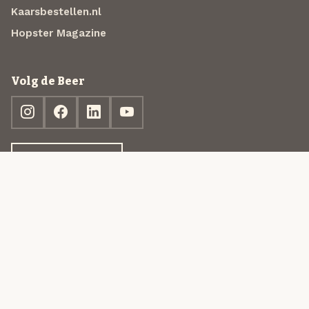
Kaarsbestellen.nl
Hopster Magazine
Volg de Beer
Ontdek jouw box
© 2013-2026 Beer in a Box BV