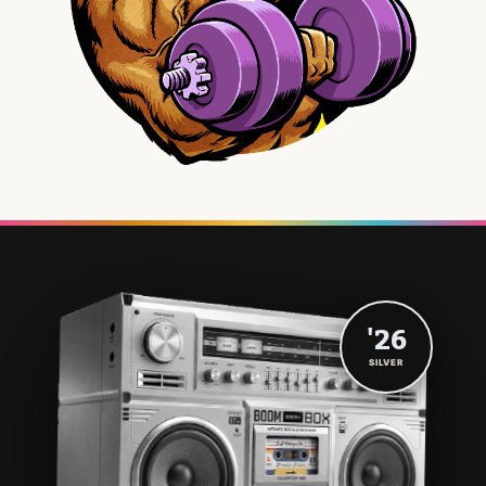
'26
SILVER