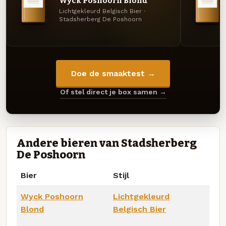
Wyck Poshoorn Blond
Lichtgekleurd Belgisch Bier ·
Stadsherberg De Poshoorn
Doe de smaaktest →
Of stel direct je box samen →
Andere bieren van Stadsherberg
De Poshoorn
Bier
Stijl
Wyck Poshoorn
Lichtgekleurd
Blond
Belgisch Bier