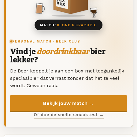
MIX
BOX
8 BIEREN
MATCH:
BLOND & KRACHTIG
PERSONAL MATCH · BEER CLUB
Vind je
doordrinkbaar
bier
lekker?
De Beer koppelt je aan een box met toegankelijk
speciaalbier dat verrast zonder dat het te veel
wordt. Gewoon raak.
Bekijk jouw match →
Of doe de snelle smaaktest →