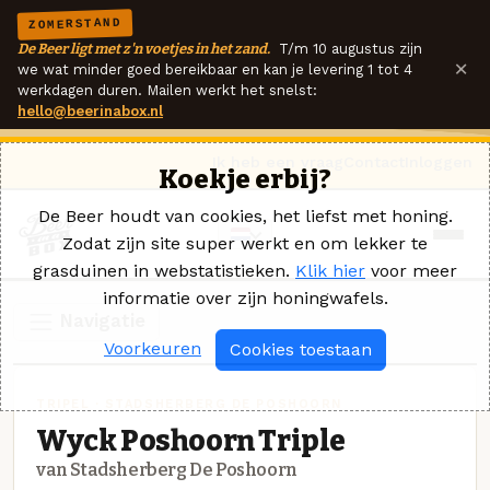
ZOMERSTAND
De Beer ligt met z'n voetjes in het zand.
T/m 10 augustus zijn
×
we wat minder goed bereikbaar en kan je levering 1 tot 4
werkdagen duren. Mailen werkt het snelst:
hello@beerinabox.nl
Ik heb een vraag
Contact
Inloggen
Koekje erbij?
De Beer houdt van cookies, het liefst met honing.
Zodat zijn site super werkt en om lekker te
grasduinen in webstatistieken.
Klik hier
voor meer
informatie over zijn honingwafels.
Navigatie
Voorkeuren
Cookies toestaan
TRIPEL · STADSHERBERG DE POSHOORN
Wyck Poshoorn Triple
van Stadsherberg De Poshoorn