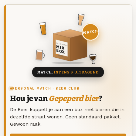
MATCH
DEZE MAAND
MIX
BOX
8 BIEREN
MATCH:
INTENS & UITDAGEND
PERSONAL MATCH · BEER CLUB
Hou je van
Gepeperd bier
?
De Beer koppelt je aan een box met bieren die in
dezelfde straat wonen. Geen standaard pakket.
Gewoon raak.