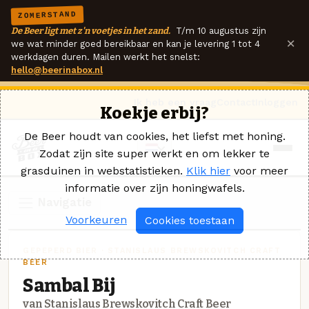
ZOMERSTAND
De Beer ligt met z'n voetjes in het zand.
T/m 10 augustus zijn
×
we wat minder goed bereikbaar en kan je levering 1 tot 4
werkdagen duren. Mailen werkt het snelst:
hello@beerinabox.nl
Ik heb een vraag
Contact
Inloggen
Koekje erbij?
De Beer houdt van cookies, het liefst met honing.
Zodat zijn site super werkt en om lekker te
grasduinen in webstatistieken.
Klik hier
voor meer
informatie over zijn honingwafels.
Navigatie
Voorkeuren
Cookies toestaan
GEPEPERD BIER · STANISLAUS BREWSKOVITCH CRAFT
BEER
Sambal Bij
van Stanislaus Brewskovitch Craft Beer