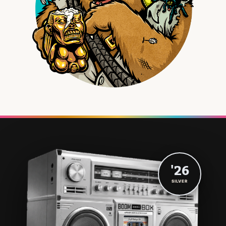
'26
SILVER