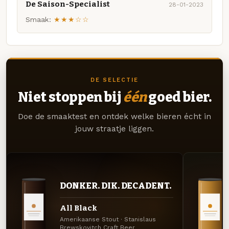
De Saison-Specialist
28-01-2023
Smaak:
★★★☆☆
DE SELECTIE
Niet stoppen bij
één
goed bier.
Doe de smaaktest en ontdek welke bieren écht in
jouw straatje liggen.
DONKER. DIK. DECADENT.
All Black
Amerikaanse Stout · Stanislaus
Brewskovitch Craft Beer