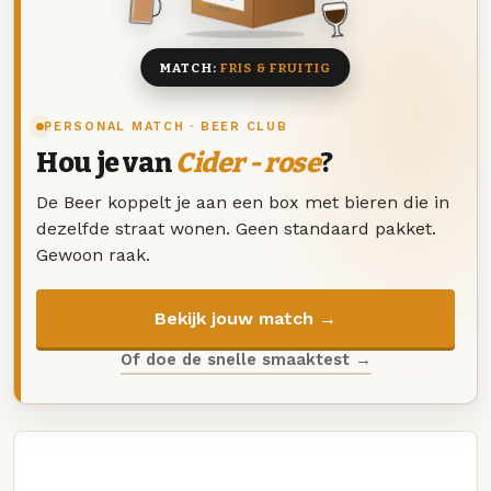
8 BIEREN
MATCH:
FRIS & FRUITIG
PERSONAL MATCH · BEER CLUB
Hou je van
Cider - rose
?
De Beer koppelt je aan een box met bieren die in
dezelfde straat wonen. Geen standaard pakket.
Gewoon raak.
Bekijk jouw match →
Of doe de snelle smaaktest →