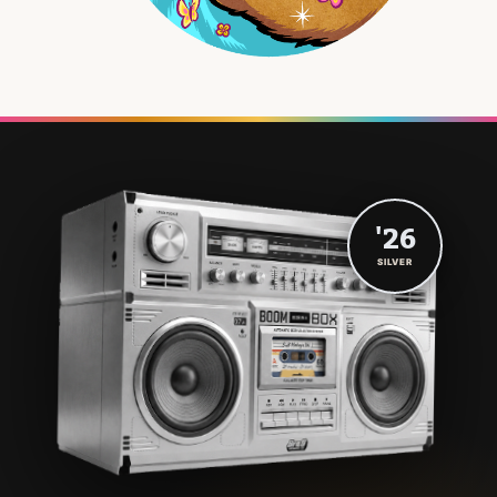
'26
SILVER