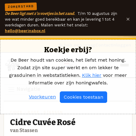
ZOMERSTAND
De Beer ligt met z'n voetjes in het zand.
T/m 10 augustus zijn
×
we wat minder goed bereikbaar en kan je levering 1 tot 4
werkdagen duren. Mailen werkt het snelst:
hello@beerinabox.nl
Ik heb een vraag
Contact
Inloggen
Koekje erbij?
De Beer houdt van cookies, het liefst met honing.
Zodat zijn site super werkt en om lekker te
grasduinen in webstatistieken.
Klik hier
voor meer
informatie over zijn honingwafels.
Navigatie
Voorkeuren
Cookies toestaan
CIDER - ROSE · STASSEN
Cidre Cuvée Rosé
van Stassen