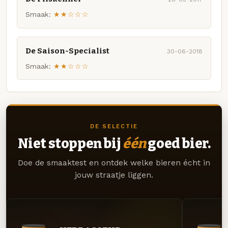
Smaak:
★★☆☆☆
De Saison-Specialist
30-06-2018
Smaak:
★★☆☆☆
DE SELECTIE
Niet stoppen bij
één
goed bier.
Doe de smaaktest en ontdek welke bieren écht in
jouw straatje liggen.