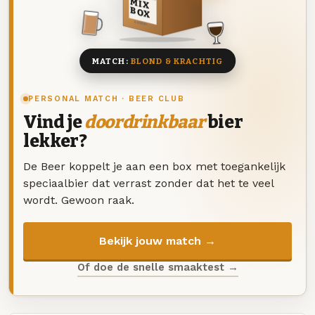
MIX
BOX
8 BIEREN
MATCH:
BLOND & KRACHTIG
PERSONAL MATCH · BEER CLUB
Vind je
doordrinkbaar
bier
lekker?
De Beer koppelt je aan een box met toegankelijk
speciaalbier dat verrast zonder dat het te veel
wordt. Gewoon raak.
Bekijk jouw match →
Of doe de snelle smaaktest →