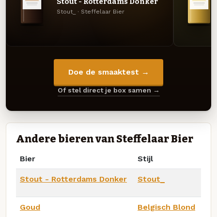
Stout - Rotterdams Donker
Stout_ · Steffelaar Bier
Doe de smaaktest →
Of stel direct je box samen →
Andere bieren van Steffelaar Bier
Bier
Stijl
Stout - Rotterdams Donker
Stout_
Goud
Belgisch Blond