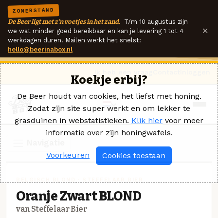
ZOMERSTAND
De Beer ligt met z'n voetjes in het zand.
T/m 10 augustus zijn
×
we wat minder goed bereikbaar en kan je levering 1 tot 4
werkdagen duren. Mailen werkt het snelst:
hello@beerinabox.nl
Ik heb een vraag
Contact
Inloggen
Koekje erbij?
De Beer houdt van cookies, het liefst met honing.
Zodat zijn site super werkt en om lekker te
grasduinen in webstatistieken.
Klik hier
voor meer
informatie over zijn honingwafels.
Navigatie
Voorkeuren
Cookies toestaan
BELGISCH BLOND · STEFFELAAR BIER
Oranje Zwart BLOND
van Steffelaar Bier