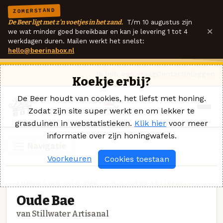
ZOMERSTAND
De Beer ligt met z'n voetjes in het zand.
T/m 10 augustus zijn
×
we wat minder goed bereikbaar en kan je levering 1 tot 4
werkdagen duren. Mailen werkt het snelst:
hello@beerinabox.nl
Ik heb een vraag
Contact
Inloggen
Koekje erbij?
De Beer houdt van cookies, het liefst met honing.
Zodat zijn site super werkt en om lekker te
grasduinen in webstatistieken.
Klik hier
voor meer
informatie over zijn honingwafels.
Navigatie
Voorkeuren
Cookies toestaan
AMERIKAANS WILD BIER · STILLWATER ARTISANAL
Oude Bae
van Stillwater Artisanal