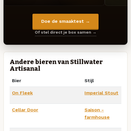
Doe de smaaktest →
Of stel direct je box samen →
Andere bieren van Stillwater
Artisanal
Bier
Stijl
On Fleek
Imperial Stout
Cellar Door
Saison -
farmhouse