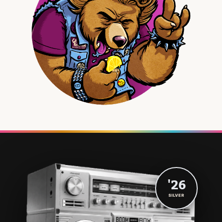
'26
SILVER