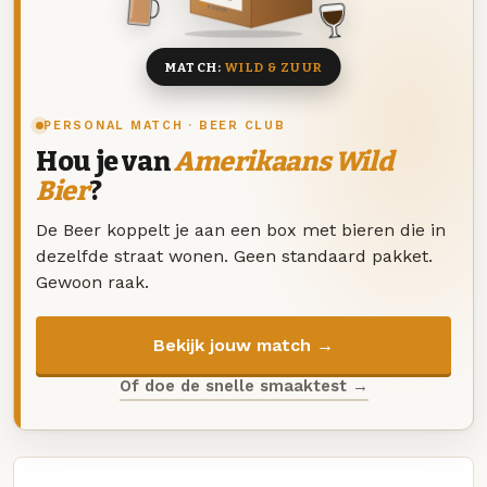
8 BIEREN
MATCH:
WILD & ZUUR
PERSONAL MATCH · BEER CLUB
Hou je van
Amerikaans Wild
Bier
?
De Beer koppelt je aan een box met bieren die in
dezelfde straat wonen. Geen standaard pakket.
Gewoon raak.
Bekijk jouw match →
Of doe de snelle smaaktest →