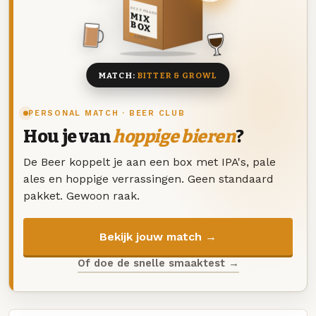
DEZE MAAND
MIX
BOX
8 BIEREN
MATCH:
BITTER & GROWL
PERSONAL MATCH · BEER CLUB
Hou je van
hoppige bieren
?
De Beer koppelt je aan een box met IPA's, pale
ales en hoppige verrassingen. Geen standaard
pakket. Gewoon raak.
Bekijk jouw match →
Of doe de snelle smaaktest →