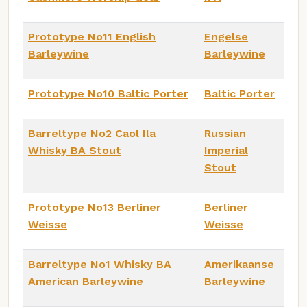
Prototype No11 English
Engelse
Barleywine
Barleywine
Prototype No10 Baltic Porter
Baltic Porter
Barreltype No2 Caol Ila
Russian
Whisky BA Stout
Imperial
Stout
Prototype No13 Berliner
Berliner
Weisse
Weisse
Barreltype No1 Whisky BA
Amerikaanse
American Barleywine
Barleywine