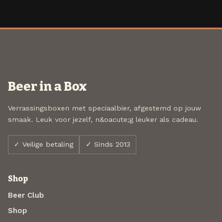
Beer in a Box
Verrassingsboxen met speciaalbier, afgestemd op jouw
smaak. Leuk voor jezelf, n&oacute;g leuker als cadeau.
✓ Veilige betaling
✓ Sinds 2013
Shop
Beer Club
Shop