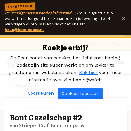
ZOMERSTAND
De Beer ligt met z'n voetjes in het zand.
T/m 10 augustus zijn
×
we wat minder goed bereikbaar en kan je levering 1 tot 4
werkdagen duren. Mailen werkt het snelst:
hello@beerinabox.nl
Ik heb een vraag
Contact
Inloggen
Koekje erbij?
De Beer houdt van cookies, het liefst met honing.
Zodat zijn site super werkt en om lekker te
grasduinen in webstatistieken.
Klik hier
voor meer
informatie over zijn honingwafels.
Navigatie
Voorkeuren
Cookies toestaan
DIPA · STRIEPER CRAFT BEER COMPANY
Bont Gezelschap #2
van Strieper Craft Beer Company