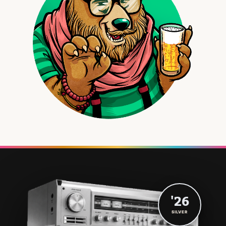
'26
SILVER