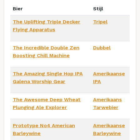
Bier
Stijl
The Uplifting Triple Decker
Tripel
Flying Apparatus
The Incredible Double Zen
Dubbel
Boosting Chill Machine
The Amazing Single Hop IPA
Amerikaanse
Galena Worship Gear
IPA
The Awesome Deep Wheat
Amerikaans
Plunging Ale Explorer
Tarwebier
Prototype No4 American
Amerikaanse
Barleywine
Barleywine