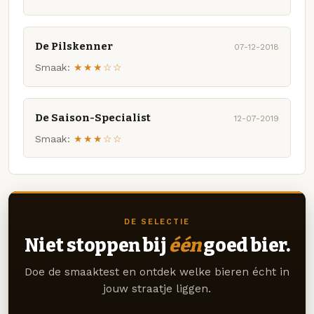
De Pilskenner
07-12-2018
Smaak:
★★★☆☆
De Saison-Specialist
12-07-2019
Smaak:
★★★☆☆
DE SELECTIE
Niet stoppen bij
één
goed bier.
Doe de smaaktest en ontdek welke bieren écht in
jouw straatje liggen.