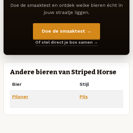
Doe de smaaktest en ontdek welke bieren écht in
jouw straatje liggen.
Doe de smaaktest →
Of stel direct je box samen →
Andere bieren van Striped Horse
Bier
Stijl
Pilsner
Pils