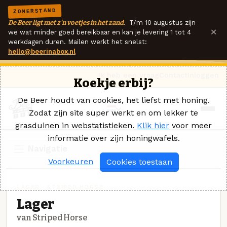
ZOMERSTAND
De Beer ligt met z'n voetjes in het zand.
T/m 10 augustus zijn
×
we wat minder goed bereikbaar en kan je levering 1 tot 4
werkdagen duren. Mailen werkt het snelst:
hello@beerinabox.nl
Ik heb een vraag
Contact
Inloggen
Koekje erbij?
De Beer houdt van cookies, het liefst met honing.
Zodat zijn site super werkt en om lekker te
grasduinen in webstatistieken.
Klik hier
voor meer
informatie over zijn honingwafels.
Navigatie
Voorkeuren
Cookies toestaan
LAGER · STRIPED HORSE
Lager
van Striped Horse