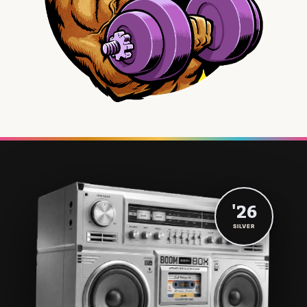
'26
SILVER