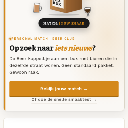
MIX
BOX
8 BIEREN
MATCH:
JOUW SMAAK
PERSONAL MATCH · BEER CLUB
Op zoek naar
iets nieuws
?
De Beer koppelt je aan een box met bieren die in
dezelfde straat wonen. Geen standaard pakket.
Gewoon raak.
Bekijk jouw match →
Of doe de snelle smaaktest →