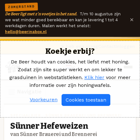
ZOMERSTAND
De Beer ligt met z'n voetjes in het zand.
T/m 10 augustus zijn
×
we wat minder goed bereikbaar en kan je levering 1 tot 4
werkdagen duren. Mailen werkt het snelst:
hello@beerinabox.nl
Ik heb een vraag
Contact
Inloggen
Koekje erbij?
De Beer houdt van cookies, het liefst met honing.
Zodat zijn site super werkt en om lekker te
grasduinen in webstatistieken.
Klik hier
voor meer
informatie over zijn honingwafels.
Navigatie
Voorkeuren
Cookies toestaan
SPECIAALBIER · SÜNNER BRAUEREI UND BRENNEREI
Sünner Hefeweizen
van Sünner Brauerei und Brennerei