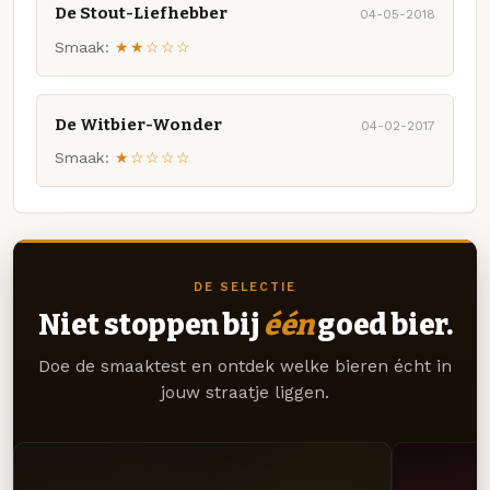
De Stout-Liefhebber
04-05-2018
Smaak:
★★☆☆☆
De Witbier-Wonder
04-02-2017
Smaak:
★☆☆☆☆
DE SELECTIE
Niet stoppen bij
één
goed bier.
Doe de smaaktest en ontdek welke bieren écht in
jouw straatje liggen.