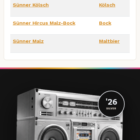
Sünner Kölsch
Kölsch
Sünner Hircus Malz-Bock
Bock
Sünner Malz
Maltbier
'26
SILVER