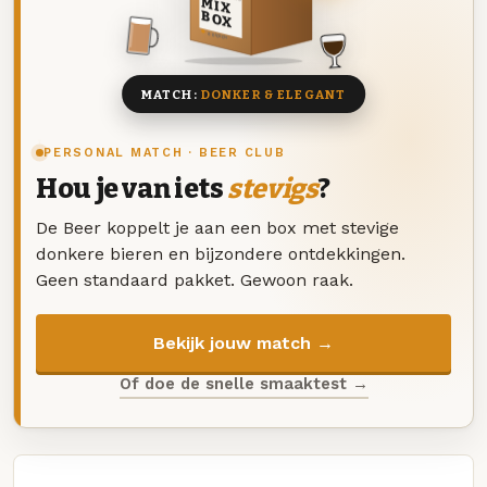
MIX
BOX
8 BIEREN
MATCH:
DONKER & ELEGANT
PERSONAL MATCH · BEER CLUB
Hou je van iets
stevigs
?
De Beer koppelt je aan een box met stevige
donkere bieren en bijzondere ontdekkingen.
Geen standaard pakket. Gewoon raak.
Bekijk jouw match →
Of doe de snelle smaaktest →