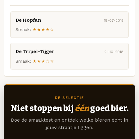
De Hopfan
15-07-2015
Smaak:
★★★★☆
De Tripel-Tijger
21-10-2018
Smaak:
★★★☆☆
DE SELECTIE
Niet stoppen bij
één
goed bier.
Doe de smaaktest en ontdek welke bieren écht in
jouw straatje liggen.