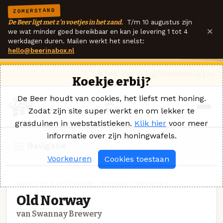
ZOMERSTAND
De Beer ligt met z'n voetjes in het zand.
T/m 10 augustus zijn
×
we wat minder goed bereikbaar en kan je levering 1 tot 4
werkdagen duren. Mailen werkt het snelst:
hello@beerinabox.nl
Ik heb een vraag
Contact
Inloggen
Koekje erbij?
De Beer houdt van cookies, het liefst met honing.
Zodat zijn site super werkt en om lekker te
grasduinen in webstatistieken.
Klik hier
voor meer
informatie over zijn honingwafels.
Navigatie
Voorkeuren
Cookies toestaan
ENGELSE BARLEYWINE · SWANNAY BREWERY
Old Norway
van Swannay Brewery