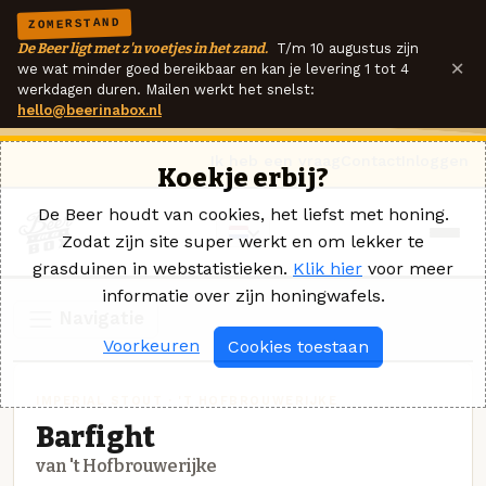
ZOMERSTAND
De Beer ligt met z'n voetjes in het zand.
T/m 10 augustus zijn
×
we wat minder goed bereikbaar en kan je levering 1 tot 4
werkdagen duren. Mailen werkt het snelst:
hello@beerinabox.nl
Ik heb een vraag
Contact
Inloggen
Koekje erbij?
De Beer houdt van cookies, het liefst met honing.
Zodat zijn site super werkt en om lekker te
grasduinen in webstatistieken.
Klik hier
voor meer
informatie over zijn honingwafels.
Navigatie
Voorkeuren
Cookies toestaan
IMPERIAL STOUT · 'T HOFBROUWERIJKE
Barfight
van 't Hofbrouwerijke