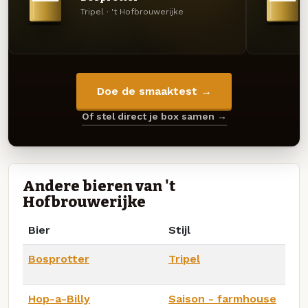
Tripel · 't Hofbrouwerijke
Doe de smaaktest →
Of stel direct je box samen →
Andere bieren van 't
Hofbrouwerijke
Bier
Stijl
Bosprotter
Tripel
Hop-a-Billy
Saison - farmhouse