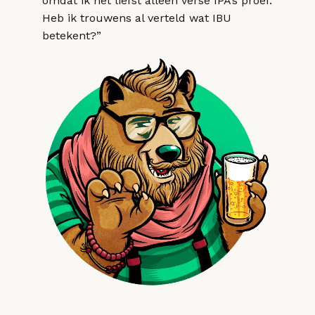
omdat ik het liefst alleen verse IPA’s proef.
Heb ik trouwens al verteld wat IBU
betekent?”