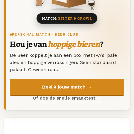
8 BIEREN
MATCH:
BITTER & GROWL
PERSONAL MATCH · BEER CLUB
Hou je van
hoppige bieren
?
De Beer koppelt je aan een box met IPA's, pale
ales en hoppige verrassingen. Geen standaard
pakket. Gewoon raak.
Bekijk jouw match →
Of doe de snelle smaaktest →