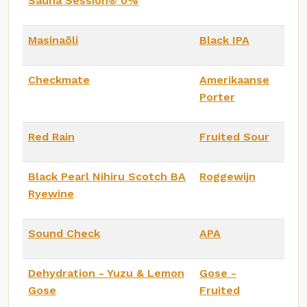
Sauna Session®️ 0%
Masinaõli
Black IPA
Checkmate
Amerikaanse
Porter
Red Rain
Fruited Sour
Black Pearl Nihiru Scotch BA
Roggewijn
Ryewine
Sound Check
APA
Dehydration - Yuzu & Lemon
Gose -
Gose
Fruited