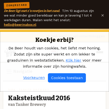
ZOMERSTAND
De Beer ligt met z'n voetjes in het zand.
T/m 10 augustus zijn
×
we wat minder goed bereikbaar en kan je levering 1 tot 4
werkdagen duren. Mailen werkt het snelst:
hello@beerinabox.nl
Ik heb een vraag
Contact
Inloggen
Koekje erbij?
De Beer houdt van cookies, het liefst met honing.
Zodat zijn site super werkt en om lekker te
grasduinen in webstatistieken.
Klik hier
voor meer
informatie over zijn honingwafels.
Navigatie
Voorkeuren
Cookies toestaan
DIPA · TANKER BREWERY
Kaksteistkuud 2016
van Tanker Brewery