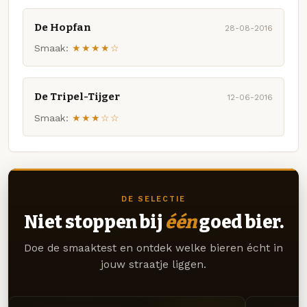
De Hopfan
28-08-2016
Smaak:
★★★★☆
De Tripel-Tijger
12-06-2016
Smaak:
★★★☆☆
DE SELECTIE
Niet stoppen bij
één
goed bier.
Doe de smaaktest en ontdek welke bieren écht in
jouw straatje liggen.