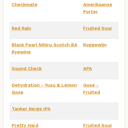
Checkmate
Amerikaanse
Porter
Red Rain
Fruited Sour
Black Pearl Nihiru Scotch BA
Roggewijn
Ryewine
Sound Check
APA
Dehydration - Yuzu & Lemon
Gose -
Gose
Fruited
Tanker Kerge IPA
Pretty Hard
Fruited Sour