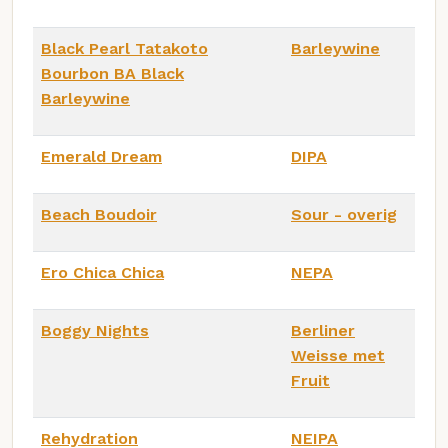
Black Pearl Tatakoto
Barleywine
Bourbon BA Black
Barleywine
Emerald Dream
DIPA
Beach Boudoir
Sour - overig
Ero Chica Chica
NEPA
Boggy Nights
Berliner
Weisse met
Fruit
Rehydration
NEIPA