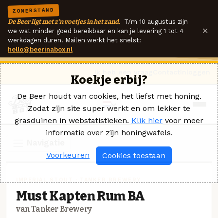
ZOMERSTAND
De Beer ligt met z'n voetjes in het zand.
T/m 10 augustus zijn
×
we wat minder goed bereikbaar en kan je levering 1 tot 4
werkdagen duren. Mailen werkt het snelst:
hello@beerinabox.nl
Ik heb een vraag
Contact
Inloggen
Koekje erbij?
De Beer houdt van cookies, het liefst met honing.
Zodat zijn site super werkt en om lekker te
grasduinen in webstatistieken.
Klik hier
voor meer
informatie over zijn honingwafels.
Navigatie
Voorkeuren
Cookies toestaan
IMPERIAL STOUT · TANKER BREWERY
Must Kapten Rum BA
van Tanker Brewery