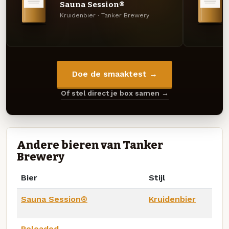
Sauna Session®️
Kruidenbier · Tanker Brewery
Doe de smaaktest →
Of stel direct je box samen →
Andere bieren van Tanker
Brewery
Bier
Stijl
Sauna Session®️
Kruidenbier
Reloaded