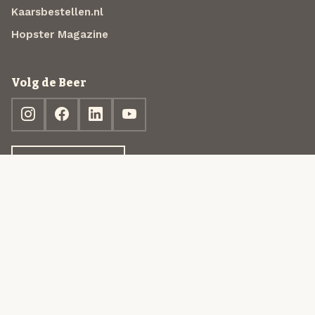
Kaarsbestellen.nl
Hopster Magazine
Volg de Beer
Ontdek jouw box
© 2013-2026 Beer in a Box BV