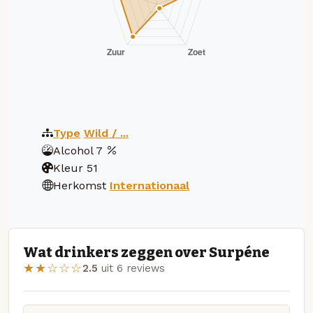
Type
Wild / ...
Alcohol
7
Kleur
51
Herkomst
Internationaal
Wat drinkers zeggen over Surpéne
★★☆☆☆
2.5
uit 6 reviews