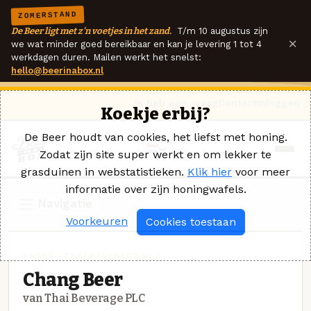
ZOMERSTAND
De Beer ligt met z'n voetjes in het zand.
T/m 10 augustus zijn
×
we wat minder goed bereikbaar en kan je levering 1 tot 4
werkdagen duren. Mailen werkt het snelst:
hello@beerinabox.nl
Ik heb een vraag
Contact
Inloggen
Koekje erbij?
De Beer houdt van cookies, het liefst met honing.
Zodat zijn site super werkt en om lekker te
grasduinen in webstatistieken.
Klik hier
voor meer
informatie over zijn honingwafels.
Navigatie
Voorkeuren
Cookies toestaan
LAGER · THAI BEVERAGE PLC
Chang Beer
van Thai Beverage PLC